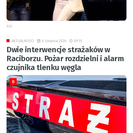
RED.
6 sierpnia 2026
09:51
AKTUALNOŚCI
Dwie interwencje strażaków w
Raciborzu. Pożar rozdzielni i alarm
czujnika tlenku węgla
0