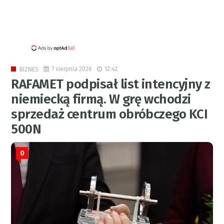
7 sierpnia 2026
12:42
BIZNES
RAFAMET podpisał list intencyjny z
niemiecką firmą. W grę wchodzi
sprzedaż centrum obróbczego KCI
500N
0