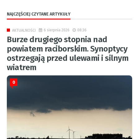
NAJCZĘŚCIEJ CZYTANE ARTYKUŁY
6 sierpnia 2026
08:36
AKTUALNOŚCI
Burze drugiego stopnia nad
powiatem raciborskim. Synoptycy
ostrzegają przed ulewami i silnym
wiatrem
0