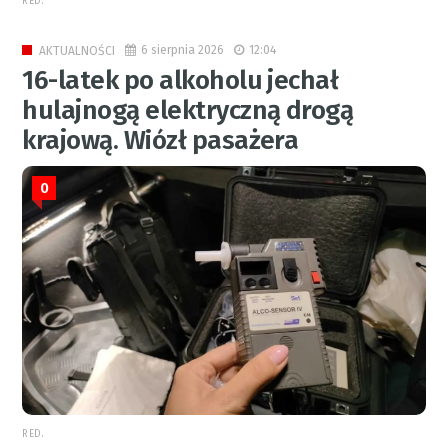
RED.
6 sierpnia 2026
12:04
AKTUALNOŚCI
16-latek po alkoholu jechał
hulajnogą elektryczną drogą
krajową. Wiózł pasażera
0
RED.