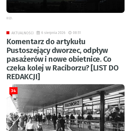
RED.
6 sierpnia 2026
08:51
AKTUALNOŚCI
Komentarz do artykułu
Pustoszejący dworzec, odpływ
pasażerów i nowe obietnice. Co
czeka kolej w Raciborzu? [LIST DO
REDAKCJI]
34