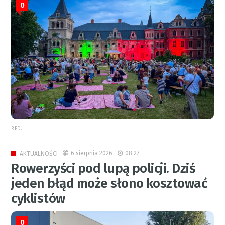
0
RED.
6 sierpnia 2026
08:27
AKTUALNOŚCI
Rowerzyści pod lupą policji. Dziś
jeden błąd może słono kosztować
cyklistów
0