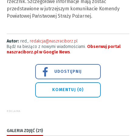
rzecznik. Szczegółowe informacje mają zostać
przedstawione w jutrzejszym komunikacie Komendy
Powiatowej Państwowej Straży Pożarnej.
Autor:
red.,
redakcja@naszraciborz.pl
Bądź na bieżąco z nowymi wiadomościami.
Obserwuj portal
naszraciborz.pl w Google News
.
UDOSTĘPNIJ
KOMENTUJ (0)
REKLAMA
GALERIA ZDJĘĆ (21)