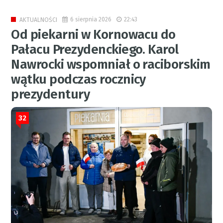
6 sierpnia 2026
22:43
AKTUALNOŚCI
Od piekarni w Kornowacu do
Pałacu Prezydenckiego. Karol
Nawrocki wspomniał o raciborskim
wątku podczas rocznicy
prezydentury
32