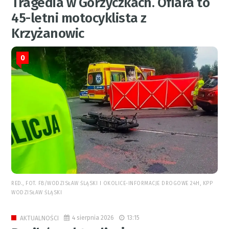
Tragedia w Gorzyczkach. Ofiara to
45-letni motocyklista z
Krzyżanowic
0
RED., FOT. FB/WODZISŁAW ŚLĄSKI I OKOLICE-INFORMACJE DROGOWE 24H, KPP
WODZISŁAW ŚLĄSKI
4 sierpnia 2026
13:15
AKTUALNOŚCI