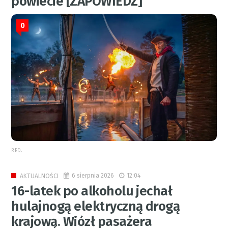
powiecie [ZAPOWIEDŹ]
0
RED.
6 sierpnia 2026
12:04
AKTUALNOŚCI
16-latek po alkoholu jechał
hulajnogą elektryczną drogą
krajową. Wiózł pasażera