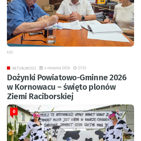
RED.
4 sierpnia 2026
21:53
AKTUALNOŚCI
Dożynki Powiatowo-Gminne 2026
w Kornowacu – święto plonów
Ziemi Raciborskiej
0