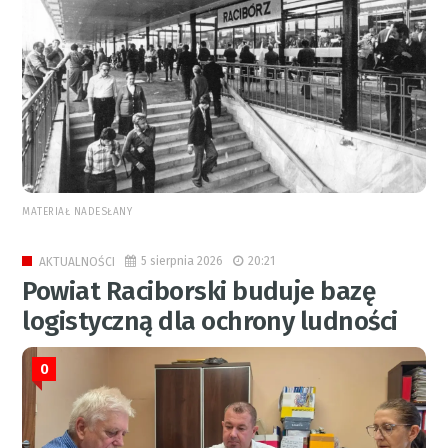
MATERIAŁ NADESŁANY
5 sierpnia 2026
20:21
AKTUALNOŚCI
Powiat Raciborski buduje bazę
logistyczną dla ochrony ludności
0