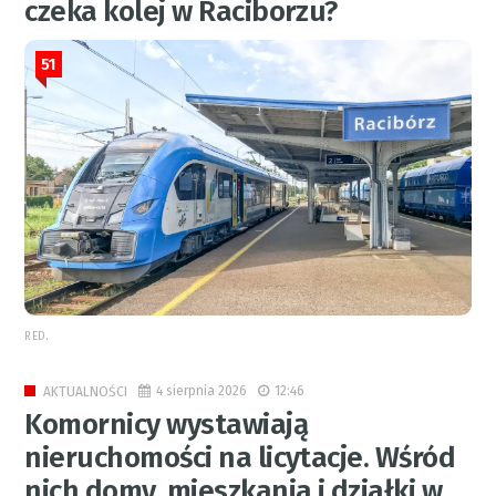
czeka kolej w Raciborzu?
51
RED.
4 sierpnia 2026
12:46
AKTUALNOŚCI
Komornicy wystawiają
nieruchomości na licytacje. Wśród
nich domy, mieszkania i działki w