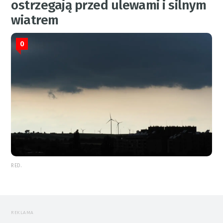
ostrzegają przed ulewami i silnym
wiatrem
0
RED.
REKLAMA