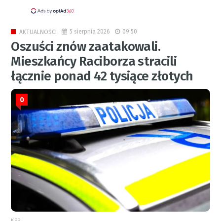
5 sierpnia 2026
09:50
AKTUALNOŚCI
Oszuści znów zaatakowali.
Mieszkańcy Raciborza stracili
łącznie ponad 42 tysiące złotych
0
KPP