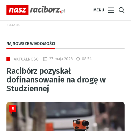
MENU
REKLAMA
NAJNOWSZE WIADOMOŚCI
27 maja 2026
08:54
AKTUALNOŚCI
Racibórz pozyskał
dofinansowanie na drogę w
Studziennej
0