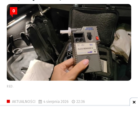
0
RED.
4 sierpnia 2026
22:36
AKTUALNOŚCI
Wykup miejskich mieszkań z
bonifikatą dłużej? Prezydent
kieruje projekt uchwały do