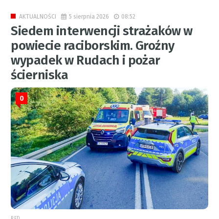
5 sierpnia 2026
08:52
AKTUALNOŚCI
Siedem interwencji strażaków w
powiecie raciborskim. Groźny
wypadek w Rudach i pożar
ścierniska
0
RED.