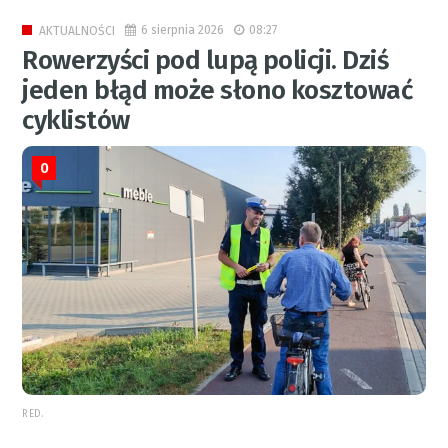
6 sierpnia 2026
08:27
AKTUALNOŚCI
Rowerzyści pod lupą policji. Dziś
jeden błąd może słono kosztować
cyklistów
0
RED.