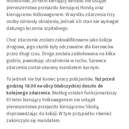
mundurowi, 30-letni kierujący Renault nie ustąpił
pierwszeństwa przejazdu kierującej Hondą oraz
kierującemu Volkswagenem. W wyniku zdarzenia trzy
osoby odniosły obrażenia, jednak ich stan nie wymagał
dalszego leczenia szpitalnego.
Choć zdarzenie zostało zakwalifikowane jako kolizja
drogowa, jego skutki były odczuwalne dla kierowców
przez długi czas. Droga została zablokowana na kilka
godzin, powodując utrudnienia w ruchu. Sprawca
zdarzenia został ukarany mandatem karnym.
To jednak nie był koniec pracy policjantów.
Tuż przed
godziną 18.00 na ulicy Głubczyckiej doszło do
kolejnego zdarzenia
. Według ustaleń funkcjonariuszy
61-letni kierujący Volkswagenem nie ustąpił
pierwszeństwa przejazdu kierującemu Skodą,
doprowadzając do kolizji. W tym przypadku również
zakończyło się mandatem.