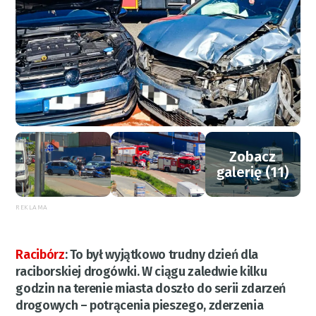
Zobacz
galerię (11)
REKLAMA
Racibórz
:
To był wyjątkowo trudny dzień dla
raciborskiej drogówki. W ciągu zaledwie kilku
godzin na terenie miasta doszło do serii zdarzeń
drogowych – potrącenia pieszego, zderzenia