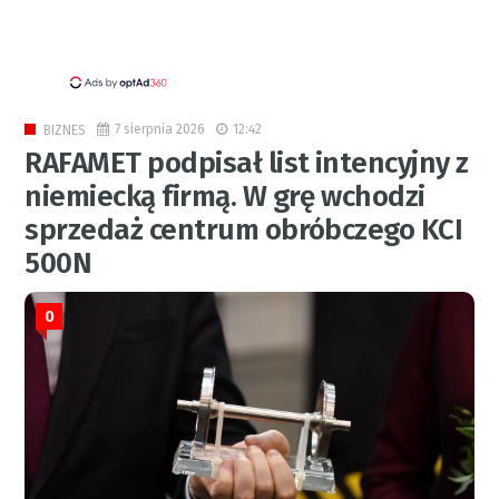
7 sierpnia 2026
12:42
BIZNES
RAFAMET podpisał list intencyjny z
niemiecką firmą. W grę wchodzi
sprzedaż centrum obróbczego KCI
500N
0