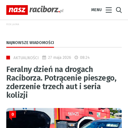
MENU
REKLAMA
NAJNOWSZE WIADOMOŚCI
27 maja 2026
08:24
AKTUALNOŚCI
Feralny dzień na drogach
Raciborza. Potrącenie pieszego,
zderzenie trzech aut i seria
kolizji
0