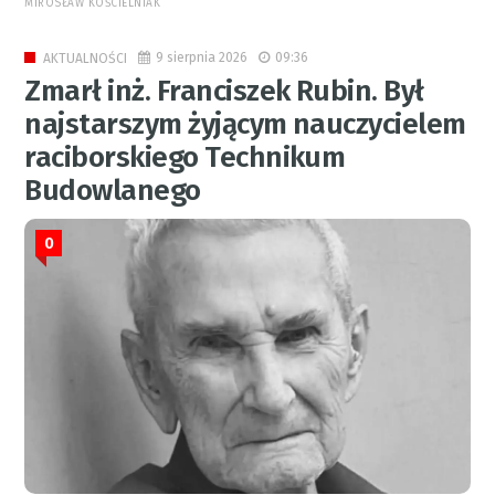
MIROSŁAW KOŚCIELNIAK
9 sierpnia 2026
09:36
AKTUALNOŚCI
Zmarł inż. Franciszek Rubin. Był
najstarszym żyjącym nauczycielem
raciborskiego Technikum
Budowlanego
0