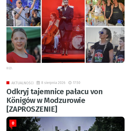
RED.
8 sierpnia 2026
17:50
AKTUALNOŚCI
Odkryj tajemnice pałacu von
Königów w Modzurowie
[ZAPROSZENIE]
0