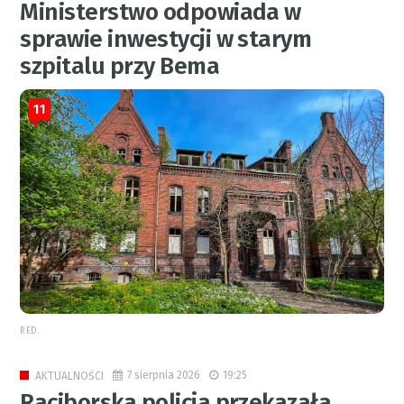
Ministerstwo odpowiada w
sprawie inwestycji w starym
szpitalu przy Bema
11
RED.
7 sierpnia 2026
19:25
AKTUALNOŚCI
Raciborska policja przekazała