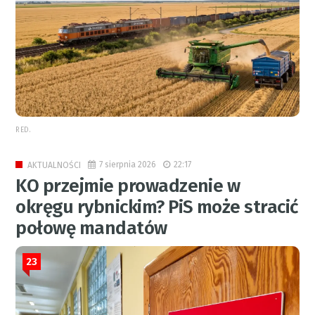
RED.
7 sierpnia 2026
22:17
AKTUALNOŚCI
KO przejmie prowadzenie w
okręgu rybnickim? PiS może stracić
połowę mandatów
23