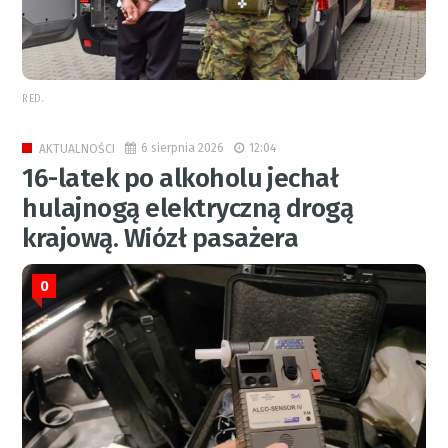
RED.
6 sierpnia 2026
12:04
AKTUALNOŚCI
16-latek po alkoholu jechał
hulajnogą elektryczną drogą
krajową. Wiózł pasażera
0