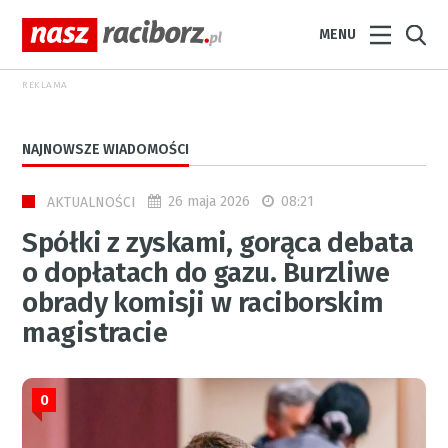
MENU
REKLAMA
NAJNOWSZE WIADOMOŚCI
26 maja 2026
08:21
AKTUALNOŚCI
Spółki z zyskami, gorąca debata
o dopłatach do gazu. Burzliwe
obrady komisji w raciborskim
magistracie
0