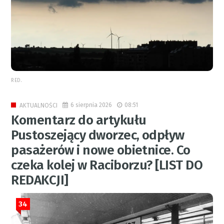
RED.
6 sierpnia 2026
08:51
AKTUALNOŚCI
Komentarz do artykułu
Pustoszejący dworzec, odpływ
pasażerów i nowe obietnice. Co
czeka kolej w Raciborzu? [LIST DO
REDAKCJI]
34