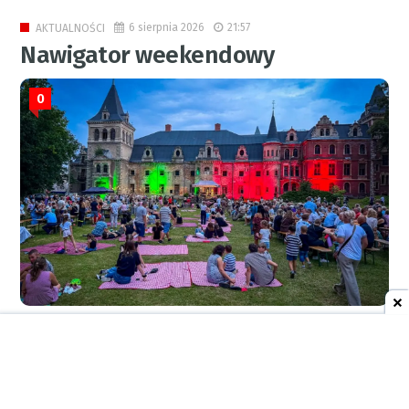
6 sierpnia 2026
21:57
AKTUALNOŚCI
Nawigator weekendowy
0
RED.
6 sierpnia 2026
08:27
AKTUALNOŚCI
Rowerzyści pod lupą policji. Dziś