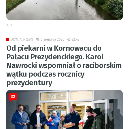
RED.
6 sierpnia 2026
22:43
AKTUALNOŚCI
Od piekarni w Kornowacu do
Pałacu Prezydenckiego. Karol
Nawrocki wspomniał o raciborskim
wątku podczas rocznicy
prezydentury
32