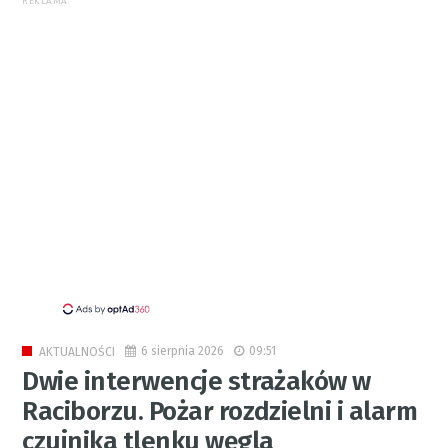
REKLAMA
6 sierpnia 2026
09:51
AKTUALNOŚCI
Dwie interwencje strażaków w
Raciborzu. Pożar rozdzielni i alarm
czujnika tlenku węgla