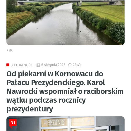
RED.
6 sierpnia 2026
22:43
AKTUALNOŚCI
Od piekarni w Kornowacu do
Pałacu Prezydenckiego. Karol
Nawrocki wspomniał o raciborskim
wątku podczas rocznicy
prezydentury
31