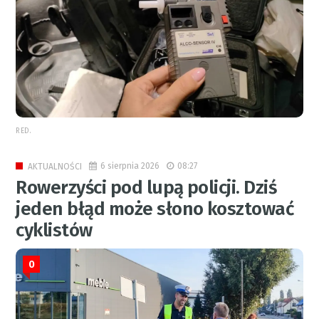
RED.
6 sierpnia 2026
08:27
AKTUALNOŚCI
Rowerzyści pod lupą policji. Dziś
jeden błąd może słono kosztować
cyklistów
0