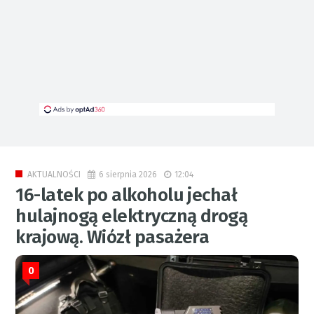
6 sierpnia 2026
12:04
AKTUALNOŚCI
16-latek po alkoholu jechał
hulajnogą elektryczną drogą
krajową. Wiózł pasażera
0