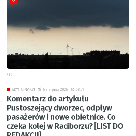
0
RED.
6 sierpnia 2026
08:51
AKTUALNOŚCI
Komentarz do artykułu
Pustoszejący dworzec, odpływ
pasażerów i nowe obietnice. Co
czeka kolej w Raciborzu? [LIST DO
REDAKCJI]