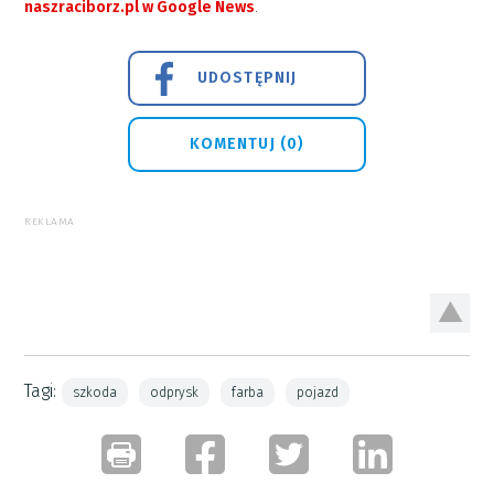
naszraciborz.pl w Google News
.
UDOSTĘPNIJ
KOMENTUJ (0)
REKLAMA
Tagi:
szkoda
odprysk
farba
pojazd