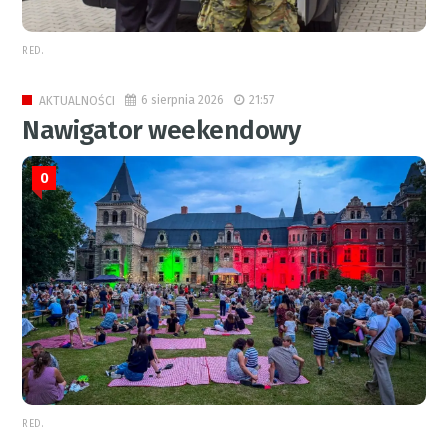
RED.
6 sierpnia 2026
21:57
AKTUALNOŚCI
Nawigator weekendowy
0
RED.