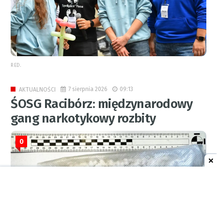
RED.
7 sierpnia 2026
09:13
AKTUALNOŚCI
ŚOSG Racibórz: międzynarodowy
gang narkotykowy rozbity
0