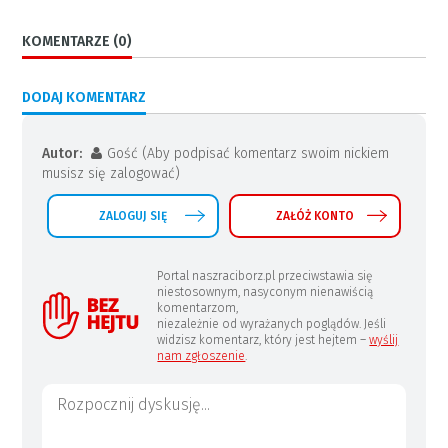
KOMENTARZE (0)
DODAJ KOMENTARZ
Autor:
Gość (Aby podpisać komentarz swoim nickiem
musisz się zalogować)
ZALOGUJ SIĘ
ZAŁÓŻ KONTO
Portal naszraciborz.pl przeciwstawia się
niestosownym, nasyconym nienawiścią
komentarzom,
niezależnie od wyrażanych poglądów. Jeśli
widzisz komentarz, który jest hejtem –
wyślij
nam zgłoszenie
.