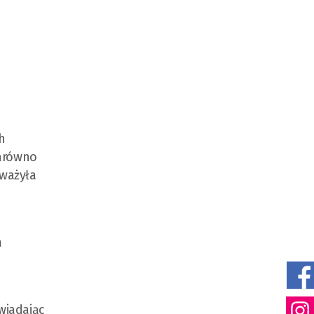
h
zarówno
dważyła
m
owiadając