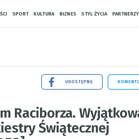
ŚCI
SPORT
KULTURA
BIZNES
STYL ŻYCIA
PARTNERZ
UDOSTĘPNIJ
KOMENTU
em Raciborza. Wyjątkow
kiestry Świątecznej