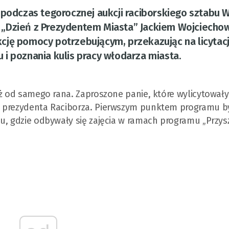
podczas tegorocznej aukcji raciborskiego sztabu W
 „Dzień z Prezydentem Miasta” Jackiem Wojciecho
cję pomocy potrzebującym, przekazując na licytac
i poznania kulis pracy włodarza miasta.
uż od samego rana. Zaproszone panie, które wylicytowały
a prezydenta Raciborza. Pierwszym punktem programu b
u, gdzie odbywały się zajęcia w ramach programu „Przys