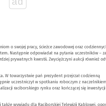
ad
niom o swojej pracy, ścieżce zawodowej oraz codziennyc
tem. Następnie odpowiadał na pytania uczestników – 
rdziej prywatnych kwestii. Zwyciężczyni aukcji również o
sta. W towarzystwie pań prezydent przejrzał codzienną
pnie uczestniczył w spotkaniu roboczym z naczelnikie
lizacji raciborskiego rynku oraz kończącej się inwestycji
li także wywiadu dla Raciborskiej Telewizji Kablowej, op