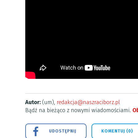
Autor:
(um),
redakcja@naszraciborz.pl
Bądź na bieżąco z nowymi wiadomościami.
Ob
UDOSTĘPNIJ
KOMENTUJ (0)