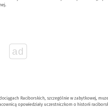
nej.
ad
dociągach Raciborskich, szczególnie w zabytkowej, muz
acownicą opowiedziały uczestniczkom o historii racibors