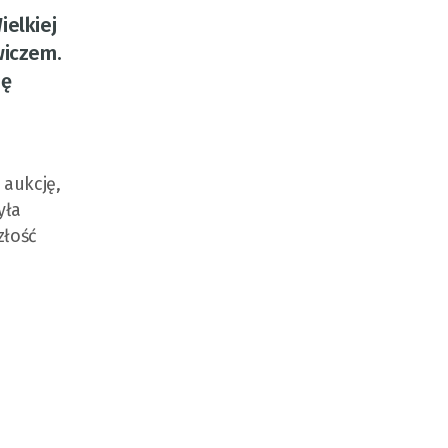
ielkiej
wiczem.
ję
 aukcję,
yła
złość