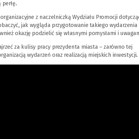
 perłę.
 organizacyjne z naczelniczką Wydziału Promocji dotyczą
zobaczyć, jak wygląda przygotowanie takiego wydarzenia i
wnież okazję podzielić się własnymi pomysłami i uwagam
ajrzeć za kulisy pracy prezydenta miasta – zarówno tej
 organizacją wydarzeń oraz realizacją miejskich inwestycji.