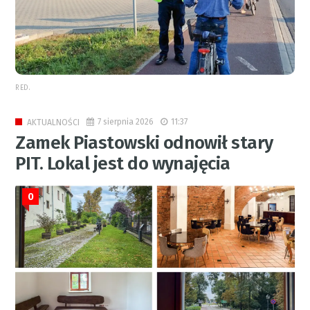
RED.
7 sierpnia 2026
11:37
AKTUALNOŚCI
Zamek Piastowski odnowił stary
PIT. Lokal jest do wynajęcia
0