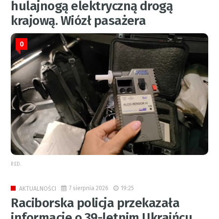
hulajnogą elektryczną drogą
krajową. Wiózł pasażera
0
RED.
7 sierpnia 2026
19:25
AKTUALNOŚCI
Raciborska policja przekazała
informacje o 39-letnim Ukraińcu.