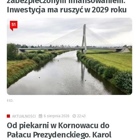
zabezpieczonym finansowaniem.
Inwestycja ma ruszyć w 2029 roku
51
RED.
6 sierpnia 2026
22:43
AKTUALNOŚCI
Od piekarni w Kornowacu do
Pałacu Prezydenckiego. Karol