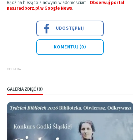
Bądź na bieżąco z nowymi wiadomościami.
Obserwuj portal
naszraciborz.pl w Google News
.
UDOSTĘPNIJ
KOMENTUJ (0)
REKLAMA
GALERIA ZDJĘĆ (8)