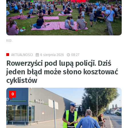
RED.
6 sierpnia 2026
08:27
AKTUALNOŚCI
Rowerzyści pod lupą policji. Dziś
jeden błąd może słono kosztować
cyklistów
0