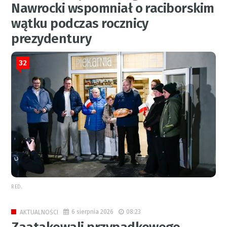
Nawrocki wspomniał o raciborskim
wątku podczas rocznicy
prezydentury
32
RED.
6 sierpnia 2026
08:23
AKTUALNOŚCI