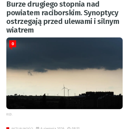
Burze drugiego stopnia nad
powiatem raciborskim. Synoptycy
ostrzegają przed ulewami i silnym
wiatrem
0
RED.
6 sierpnia 2026
08:51
AKTUALNOŚCI