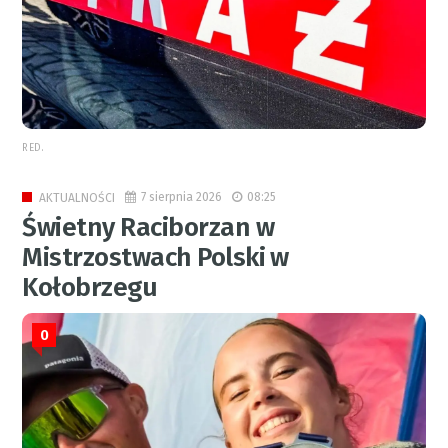
RED.
7 sierpnia 2026
08:25
AKTUALNOŚCI
Świetny Raciborzan w
Mistrzostwach Polski w
Kołobrzegu
0