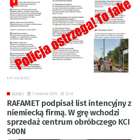
9
KPP RACIBÓRZ
7 sierpnia 2026
12:42
BIZNES
RAFAMET podpisał list intencyjny z
niemiecką firmą. W grę wchodzi
sprzedaż centrum obróbczego KCI
500N