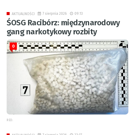
7 sierpnia 2026
09:13
AKTUALNOŚCI
ŚOSG Racibórz: międzynarodowy
gang narkotykowy rozbity
0
RED.
7 sierpnia 2026
22:17