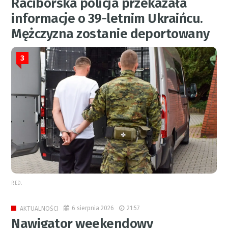
Raciborska policja przekazała
informacje o 39-letnim Ukraińcu.
Mężczyzna zostanie deportowany
3
RED.
6 sierpnia 2026
21:57
AKTUALNOŚCI
Nawigator weekendowy