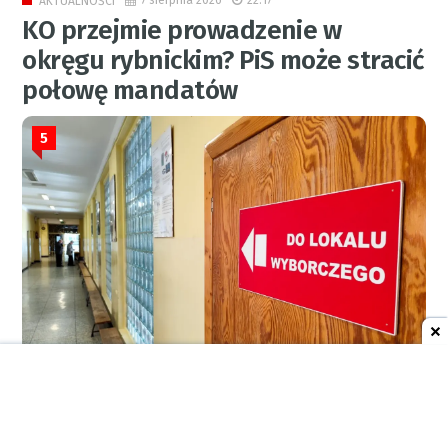
AKTUALNOŚCI
KO przejmie prowadzenie w
okręgu rybnickim? PiS może stracić
połowę mandatów
5
RED.