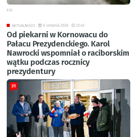
RED.
6 sierpnia 2026
22:43
AKTUALNOŚCI
Od piekarni w Kornowacu do
Pałacu Prezydenckiego. Karol
Nawrocki wspomniał o raciborskim
wątku podczas rocznicy
prezydentury
31