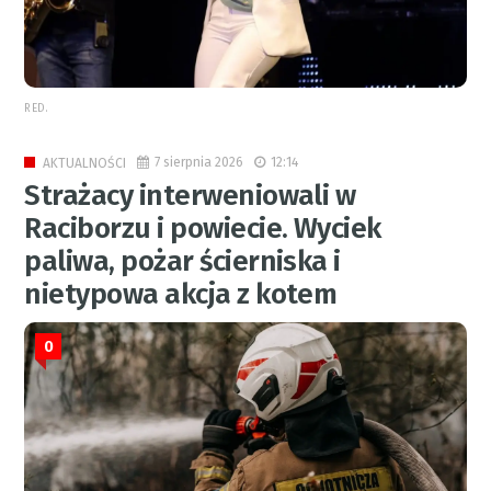
RED.
7 sierpnia 2026
12:14
AKTUALNOŚCI
Strażacy interweniowali w
Raciborzu i powiecie. Wyciek
paliwa, pożar ścierniska i
nietypowa akcja z kotem
0