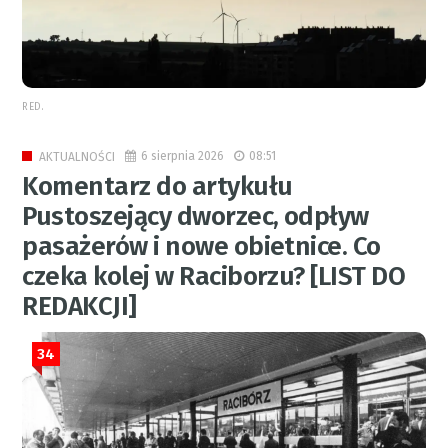
RED.
6 sierpnia 2026
08:51
AKTUALNOŚCI
Komentarz do artykułu
Pustoszejący dworzec, odpływ
pasażerów i nowe obietnice. Co
czeka kolej w Raciborzu? [LIST DO
REDAKCJI]
34