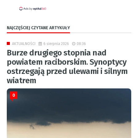
NAJCZĘŚCIEJ CZYTANE ARTYKUŁY
6 sierpnia 2026
08:36
AKTUALNOŚCI
Burze drugiego stopnia nad
powiatem raciborskim. Synoptycy
ostrzegają przed ulewami i silnym
wiatrem
0