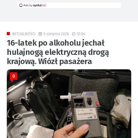
6 sierpnia 2026
12:04
AKTUALNOŚCI
16-latek po alkoholu jechał
hulajnogą elektryczną drogą
krajową. Wiózł pasażera
0