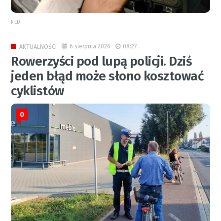
RED.
6 sierpnia 2026
08:27
AKTUALNOŚCI
Rowerzyści pod lupą policji. Dziś
jeden błąd może słono kosztować
cyklistów
0