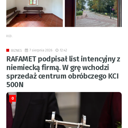
RED.
7 sierpnia 2026
12:42
BIZNES
RAFAMET podpisał list intencyjny z
niemiecką firmą. W grę wchodzi
sprzedaż centrum obróbczego KCI
500N
0