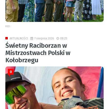
RED.
7 sierpnia 2026
08:25
AKTUALNOŚCI
Świetny Raciborzan w
Mistrzostwach Polski w
Kołobrzegu
0