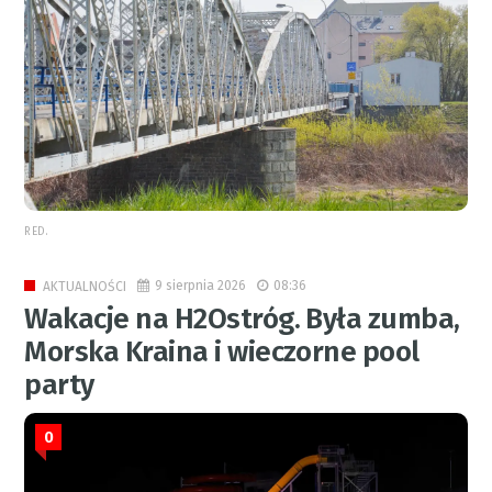
RED.
9 sierpnia 2026
08:36
AKTUALNOŚCI
Wakacje na H2Ostróg. Była zumba,
Morska Kraina i wieczorne pool
party
0