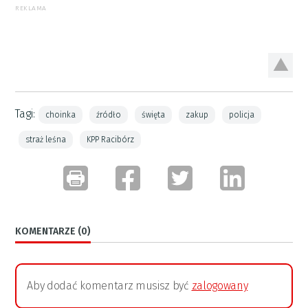
REKLAMA
Tagi:
choinka
źródło
święta
zakup
policja
straż leśna
KPP Racibórz
KOMENTARZE (0)
Aby dodać komentarz musisz być
zalogowany