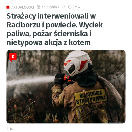
7 sierpnia 2026
12:14
AKTUALNOŚCI
Strażacy interweniowali w
Raciborzu i powiecie. Wyciek
paliwa, pożar ścierniska i
nietypowa akcja z kotem
0
RED.