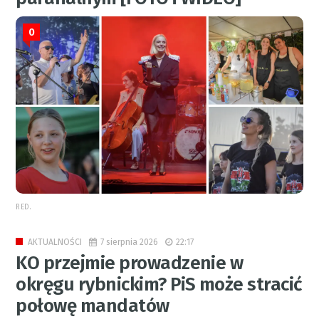
0
RED.
7 sierpnia 2026
22:17
AKTUALNOŚCI
KO przejmie prowadzenie w
okręgu rybnickim? PiS może stracić
połowę mandatów