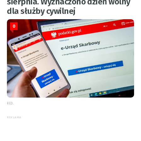
sierpnia. Wyznaczono dzień wolny
dla służby cywilnej
0
RED.
REKLAMA