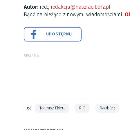
Autor:
red.,
redakcja@naszraciborz.pl
Bądź na bieżąco z nowymi wiadomościami.
Ob
UDOSTĘPNIJ
REKLAMA
Tagi:
Tadeusz Ekiert
RIG
Racibórz