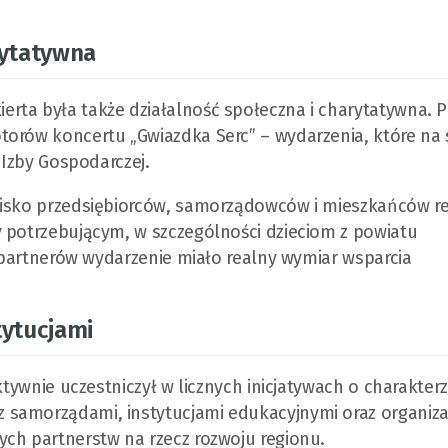
rytatywna
ta była także działalność społeczna i charytatywna. P
torów koncertu „Gwiazdka Serc” – wydarzenia, które na 
 Izby Gospodarczej.
wisko przedsiębiorców, samorządowców i mieszkańców r
y potrzebującym, w szczególności dzieciom z powiatu
j partnerów wydarzenie miało realny wymiar wsparcia
tytucjami
ktywnie uczestniczył w licznych inicjatywach o charakter
 samorządami, instytucjami edukacyjnymi oraz organiza
ych partnerstw na rzecz rozwoju regionu.