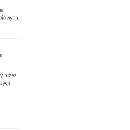
ie
wojowych.
ie
y przez
zycji