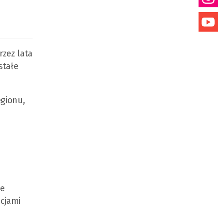
rzez lata
stałe
egionu,
ze
cjami