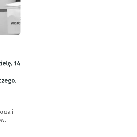
ielę, 14
czego.
orza i
ów.