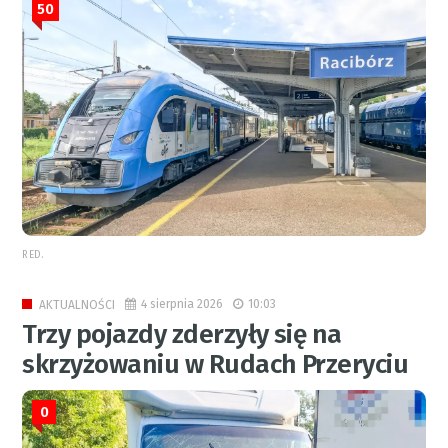
50
RED.
4 sierpnia 2026
10:03
AKTUALNOŚCI
Trzy pojazdy zderzyły się na
skrzyżowaniu w Rudach Przeryciu
0