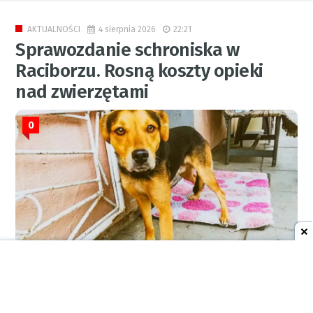
4 sierpnia 2026
22:21
AKTUALNOŚCI
Sprawozdanie schroniska w
Raciborzu. Rosną koszty opieki
nad zwierzętami
0
RED., FOT. ARCH. PORTALU