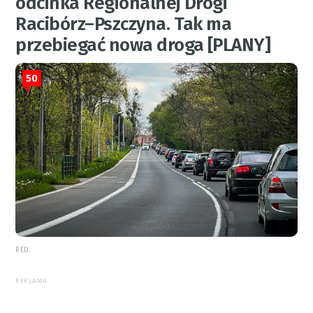
odcinka Regionalnej Drogi
Racibórz–Pszczyna. Tak ma
przebiegać nowa droga [PLANY]
50
RED.
REKLAMA