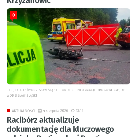
Krzyżanowic
0
RED., FOT. FB/WODZISŁAW ŚLĄSKI I OKOLICE-INFORMACJE DROGOWE 24H, KPP
WODZISŁAW ŚLĄSKI
4 sierpnia 2026
13:15
AKTUALNOŚCI
Racibórz aktualizuje
dokumentację dla kluczowego