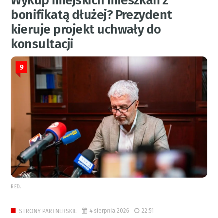
Wykup miejskich mieszkań z
bonifikatą dłużej? Prezydent
kieruje projekt uchwały do
konsultacji
9
RED.
4 sierpnia 2026
22:51
STRONY PARTNERSKIE