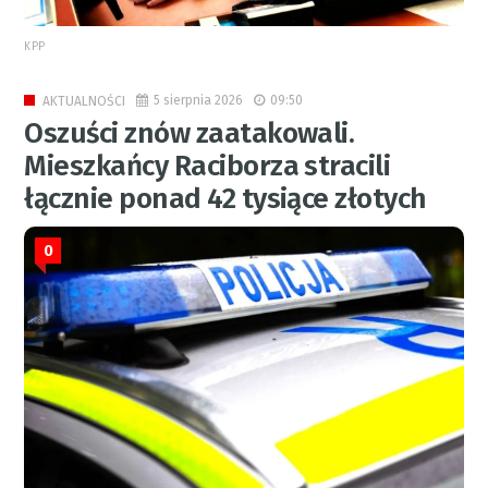
KPP
5 sierpnia 2026
09:50
AKTUALNOŚCI
Oszuści znów zaatakowali.
Mieszkańcy Raciborza stracili
łącznie ponad 42 tysiące złotych
0