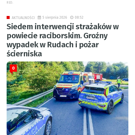
RED.
5 sierpnia 2026
08:52
AKTUALNOŚCI
Siedem interwencji strażaków w
powiecie raciborskim. Groźny
wypadek w Rudach i pożar
ścierniska
0