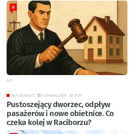
0
RED.
5 sierpnia 2026
11:05
AKTUALNOŚCI
Pustoszejący dworzec, odpływ
pasażerów i nowe obietnice. Co
czeka kolej w Raciborzu?