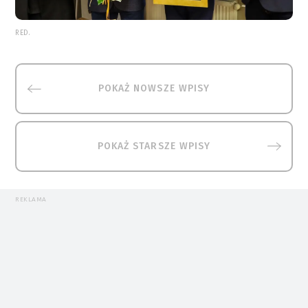
RED.
POKAŻ NOWSZE WPISY
POKAŻ STARSZE WPISY
REKLAMA