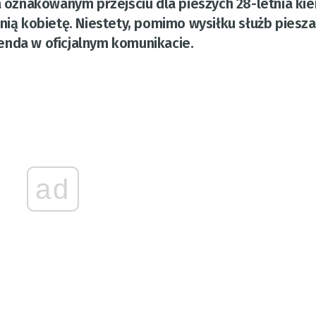
a oznakowanym przejściu dla pieszych 28-letnia kie
ą kobietę. Niestety, pomimo wysiłku służb piesza
enda w oficjalnym komunikacie.
ad