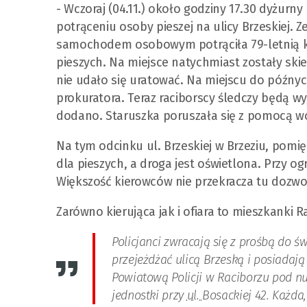
- Wczoraj (04.11.) około godziny 17.30 dyżurn
potrąceniu osoby pieszej na ulicy Brzeskiej. 
samochodem osobowym potrąciła 79-letnią kob
pieszych. Na miejsce natychmiast zostały sk
nie udało się uratować. Na miejscu do późny
prokuratora. Teraz raciborscy śledczy będą wy
dodano. Staruszka poruszała się z pomocą w
Na tym odcinku ul. Brzeskiej w Brzeziu, pom
dla pieszych, a droga jest oświetlona. Przy o
Większość kierowców nie przekracza tu dozwo
Zarówno kierująca jak i ofiara to mieszkanki R
Policjanci zwracają się z prośbą do 
przejeżdżać ulicą Brzeską i posiada
Powiatową Policji w Raciborzu pod nu
jednostki przy
ul.
Bosackiej 42. Każda