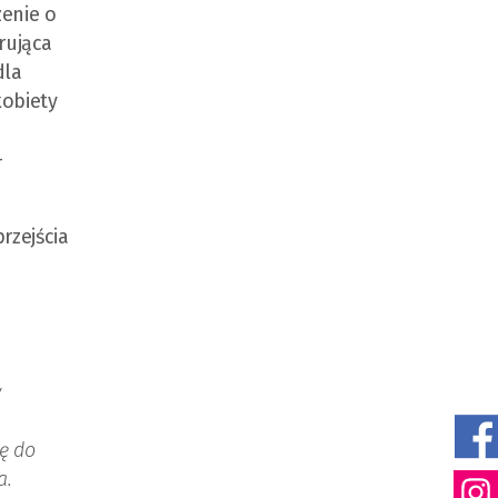
zenie o
rująca
dla
kobiety
-
rzejścia
.
y
ię do
a.