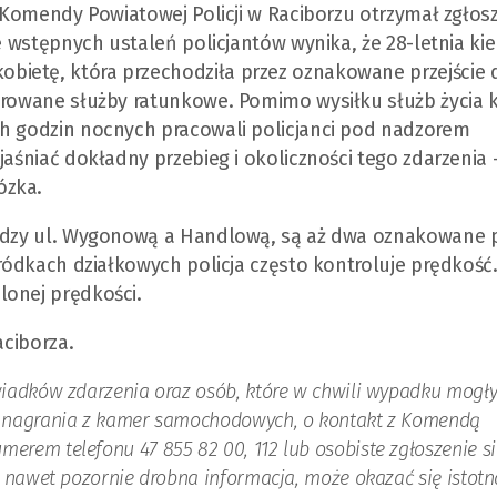
y Komendy Powiatowej Policji w Raciborzu otrzymał zgłos
Ze wstępnych ustaleń policjantów wynika, że 28-letnia kie
ietę, która przechodziła przez oznakowane przejście 
ierowane służby ratunkowe. Pomimo wysiłku służb życia 
ch godzin nocnych pracowali policjanci pod nadzorem
jaśniać dokładny przebieg i okoliczności tego zdarzenia 
ózka.
iędzy ul. Wygonową a Handlową, są aż dwa oznakowane p
gródkach działkowych policja często kontroluje prędkość
lonej prędkości.
aciborza.
świadków zdarzenia oraz osób, które w chwili wypadku mogł
ją nagrania z kamer samochodowych, o kontakt z Komendą
merem telefonu 47 855 82 00, 112 lub osobiste zgłoszenie s
, nawet pozornie drobna informacja, może okazać się istotn