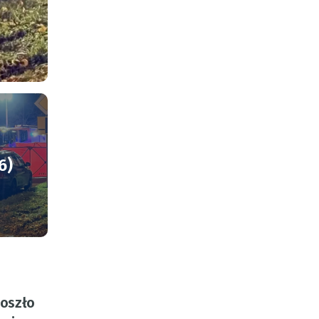
6)
doszło