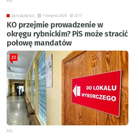
RED.
7 sierpnia 2026
22:17
AKTUALNOŚCI
KO przejmie prowadzenie w
okręgu rybnickim? PiS może stracić
połowę mandatów
22
RED.