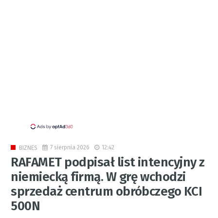
7 sierpnia 2026
12:42
BIZNES
RAFAMET podpisał list intencyjny z
niemiecką firmą. W grę wchodzi
sprzedaż centrum obróbczego KCI
500N