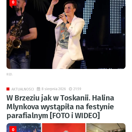
0
RED.
8 sierpnia 2026
21:59
AKTUALNOŚCI
W Brzeziu jak w Toskanii. Halina
Mlynkova wystąpiła na festynie
parafialnym [FOTO i WIDEO]
0