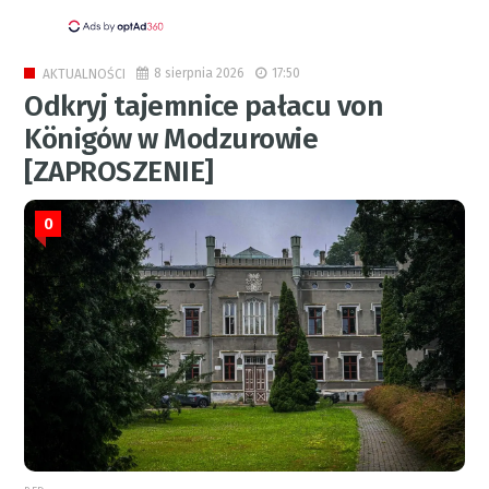
8 sierpnia 2026
17:50
AKTUALNOŚCI
Odkryj tajemnice pałacu von
Königów w Modzurowie
[ZAPROSZENIE]
0