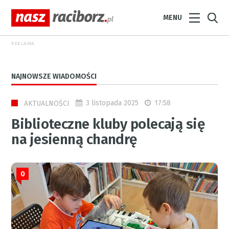
MENU
REKLAMA
NAJNOWSZE WIADOMOŚCI
3 listopada 2025
17:58
AKTUALNOŚCI
Biblioteczne kluby polecają się
na jesienną chandrę
0