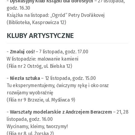
-
Dyskusyjny Klub Książki dla dorosłych
– 27 listopada,
godz. 16.30
Książka na listopad: „Ogród” Petry Dvořákovej
(Biblioteka, Kasprowicza 12)
KLUBY ARTYSTYCZNE
-
Zmaluj coś!
– 7 listopada, godz. 17.00
W listopadzie: malowanie kamieni
(Filia nr 2 Ostróg, ul. Bielska 12)
-
Niezła sztuka
– 12 listopada, godz. 15.00
Tu eksperymentujemy, ćwiczymy rękę i oko oraz
rozwijamy wyobraźnię
(Filia nr 9 Brzezie, ul. Myśliwca 9)
-
Warsztaty modelarskie z Andrzejem Beraczem
– 21, 28
listopada, godz. 16.00
Wycinamy, kleimy, tworzymy!
(Filia nr 8, ul. Żorska 2)