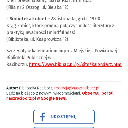
Duet prawie idealny: Marta Fox i Artur Gotz
(Filia nr 2 Ostróg, ul. Bielska 12)
-
Biblioteka kobiet
– 28 listopada, godz. 19.00
Krąg kobiet, które pragną połączyć miłość literatury z
praktyką uważności (mindfulness)
(Biblioteka, ul. Kasprowicza 12)
Szczegóły w kalendarium imprez Miejskiej i Powiatowej
Biblioteki Publicznej w
Raciborzu:
https://www.biblrac.pl/pl/site/kalendarz.html
Autor:
Biblioteka Racibórz,
redakcja@naszraciborz.pl
Bądź na bieżąco z nowymi wiadomościami.
Obserwuj portal
naszraciborz.pl w Google News
.
UDOSTĘPNIJ