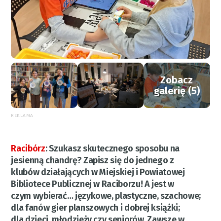
Zobacz
galerię (5)
REKLAMA
Racibórz
:
Szukasz skutecznego sposobu na
jesienną chandrę? Zapisz się do jednego z
klubów działających w Miejskiej i Powiatowej
Bibliotece Publicznej w Raciborzu! A jest w
czym wybierać… językowe, plastyczne, szachowe;
dla fanów gier planszowych i dobrej książki;
dla dzieci, młodzieży czy seniorów. Zawsze w