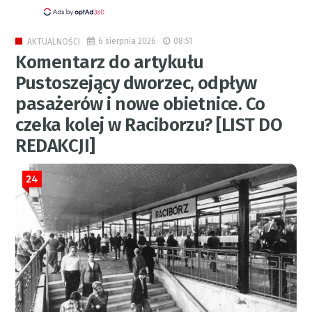
6 sierpnia 2026
08:51
AKTUALNOŚCI
Komentarz do artykułu
Pustoszejący dworzec, odpływ
pasażerów i nowe obietnice. Co
czeka kolej w Raciborzu? [LIST DO
REDAKCJI]
24