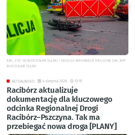
RED., FOT. FB/WODZISŁAW ŚLĄSKI I OKOLICE-INFORMACJE DROGOWE 24H, KPP
WODZISŁAW ŚLĄSKI
4 sierpnia 2026
13:15
AKTUALNOŚCI
Racibórz aktualizuje
dokumentację dla kluczowego
odcinka Regionalnej Drogi
Racibórz–Pszczyna. Tak ma
przebiegać nowa droga [PLANY]