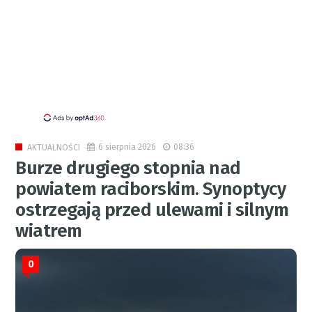
6 sierpnia 2026
08:36
AKTUALNOŚCI
Burze drugiego stopnia nad
powiatem raciborskim. Synoptycy
ostrzegają przed ulewami i silnym
wiatrem
0