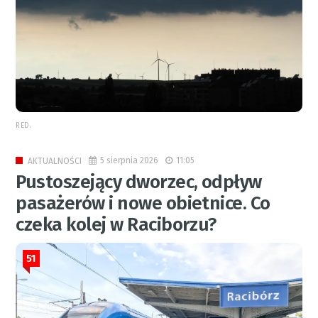
RED.
5 sierpnia 2026
11:05
AKTUALNOŚCI
Pustoszejący dworzec, odpływ
pasażerów i nowe obietnice. Co
czeka kolej w Raciborzu?
51