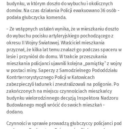
budynku, w którym doszło do wybuchu i okolicznych
domów. Na czas działania Policji ewakuowano 36 osób -
podała głubczycka komenda.
- Ze wstępnych ustaleń wynika, że w mieszkaniu doszło
do wybuchu pocisku artyleryjskiego pochodzącego z
okresu II Wojny Światowej. Właściciel mieszkania
przyznał, że kilka lat temu znalazł go podczas spaceru w
lesie i przyniósł do domu. W trakcie przeszukania
mieszkania policjanci ujawnili kolejna „pamiątkę” z wojny
w postaci miny. Saperzy z Samodzielnego Pododdziału
Kontrterrorystycznego Policji w Katowicach
zabezpieczyli ładunek i zneutralizowali na poligonie. Po
zakończonych na miejscu czynnościach mieszkańcy
budynku wielorodzinnego decyzją Inspektora Nadzoru
Budowlanego mogli wrócić do swoich mieszkań -
dodano.
Czynności w sprawie prowadzą głubczyccy policjanci pod