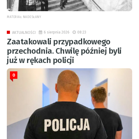
MATERIAŁ NADESŁANY
6 sierpnia 2026
08:23
AKTUALNOŚCI
Zaatakowali przypadkowego
przechodnia. Chwilę później byli
już w rękach policji
0