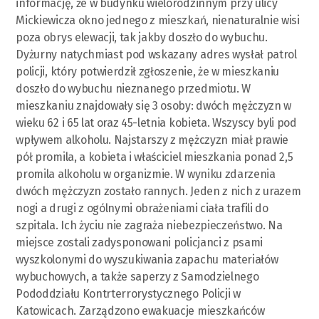
informację, że w budynku wielorodzinnym przy ulicy
Mickiewicza okno jednego z mieszkań, nienaturalnie wisi
poza obrys elewacji, tak jakby doszło do wybuchu.
Dyżurny natychmiast pod wskazany adres wysłał patrol
policji, który potwierdził zgłoszenie, że w mieszkaniu
doszło do wybuchu nieznanego przedmiotu. W
mieszkaniu znajdowały się 3 osoby: dwóch mężczyzn w
wieku 62 i 65 lat oraz 45-letnia kobieta. Wszyscy byli pod
wpływem alkoholu. Najstarszy z mężczyzn miał prawie
pół promila, a kobieta i właściciel mieszkania ponad 2,5
promila alkoholu w organizmie. W wyniku zdarzenia
dwóch mężczyzn zostało rannych. Jeden z nich z urazem
nogi a drugi z ogólnymi obrażeniami ciała trafili do
szpitala. Ich życiu nie zagraża niebezpieczeństwo. Na
miejsce zostali zadysponowani policjanci z psami
wyszkolonymi do wyszukiwania zapachu materiałów
wybuchowych, a także saperzy z Samodzielnego
Pododdziału Kontrterrorystycznego Policji w
Katowicach. Zarządzono ewakuacje mieszkańców