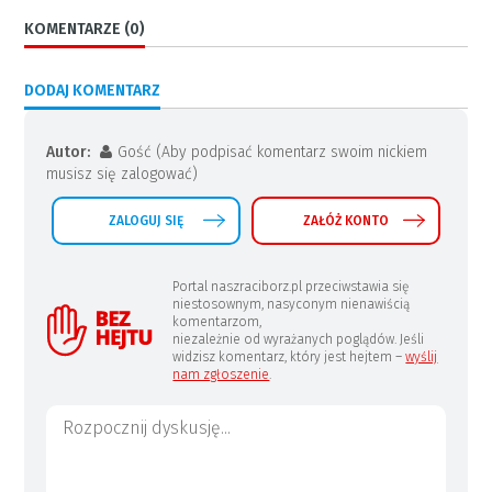
KOMENTARZE (0)
DODAJ KOMENTARZ
Autor:
Gość (Aby podpisać komentarz swoim nickiem
musisz się zalogować)
ZALOGUJ SIĘ
ZAŁÓŻ KONTO
Portal naszraciborz.pl przeciwstawia się
niestosownym, nasyconym nienawiścią
komentarzom,
niezależnie od wyrażanych poglądów. Jeśli
widzisz komentarz, który jest hejtem –
wyślij
nam zgłoszenie
.