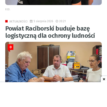
RED.
5 sierpnia 2026
20:21
AKTUALNOŚCI
Powiat Raciborski buduje bazę
logistyczną dla ochrony ludności
0
RED.