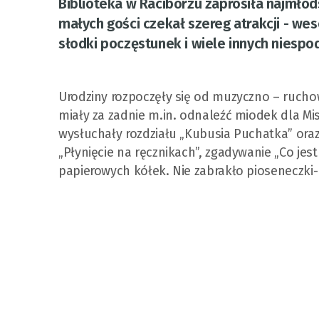
Biblioteka w Raciborzu zaprosiła najmłod
małych gości czekał szereg atrakcji - we
słodki poczęstunek i wiele innych niespo
Urodziny rozpoczęły się od muzyczno – ruchowej
miały za zadnie m.in. odnaleźć miodek dla Mi
wysłuchały rozdziału „Kubusia Puchatka” oraz
„Płynięcie na ręcznikach”, zgadywanie „Co jes
papierowych kółek. Nie zabrakło pioseneczki-