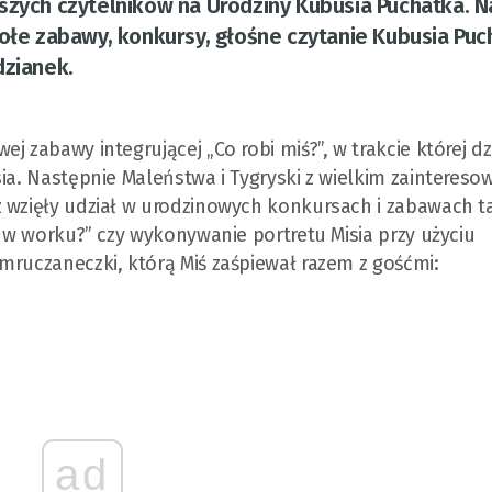
szych czytelników na Urodziny Kubusia Puchatka. N
sołe zabawy, konkursy, głośne czytanie Kubusia Puc
dzianek.
 zabawy integrującej „Co robi miś?”, w trakcie której dz
sia. Następnie Maleństwa i Tygryski z wielkim zainteres
 wzięły udział w urodzinowych konkursach i zabawach ta
t w worku?” czy wykonywanie portretu Misia przy użyciu
mruczaneczki, którą Miś zaśpiewał razem z gośćmi:
ad