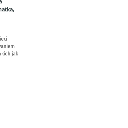
a
hatka,
ieci
owaniem
kich jak