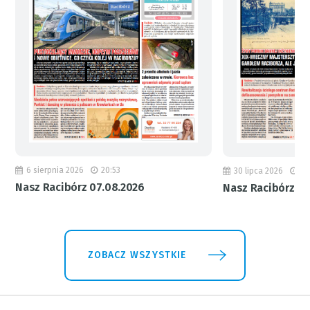
6 sierpnia 2026
20:53
30 lipca 2026
18
Nasz Racibórz 07.08.2026
Nasz Racibórz 31
ZOBACZ WSZYSTKIE