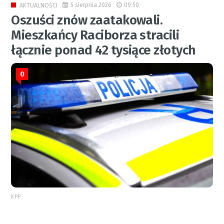
5 sierpnia 2026
09:50
AKTUALNOŚCI
Oszuści znów zaatakowali.
Mieszkańcy Raciborza stracili
łącznie ponad 42 tysiące złotych
0
KPP