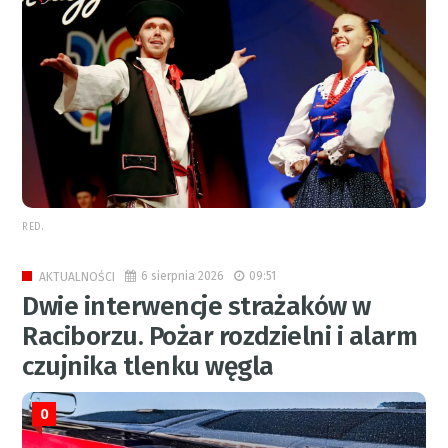
RED.
6 sierpnia 2026
09:51
AKTUALNOŚCI
Dwie interwencje strażaków w
Raciborzu. Pożar rozdzielni i alarm
czujnika tlenku węgla
0