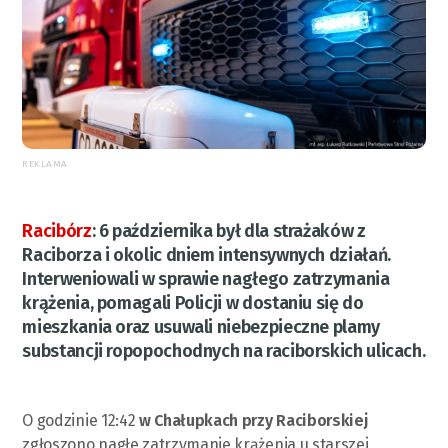
REKLAMA
Racibórz
:
6 października był dla strażaków z
Raciborza i okolic dniem intensywnych działań.
Interweniowali w sprawie nagłego zatrzymania
krążenia, pomagali Policji w dostaniu się do
mieszkania oraz usuwali niebezpieczne plamy
substancji ropopochodnych na raciborskich ulicach.
O godzinie 12:42
w Chałupkach przy Raciborskiej
zgłoszono nagłe zatrzymanie krążenia u starszej