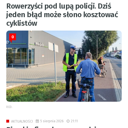
Rowerzyści pod lupą policji. Dziś
jeden błąd może słono kosztować
cyklistów
0
RED.
5 sierpnia 2026
21:11
AKTUALNOŚCI