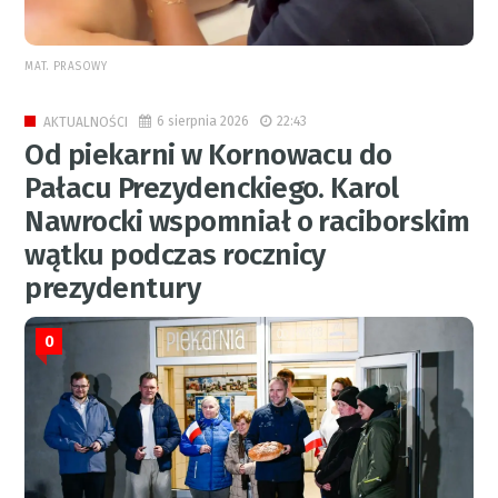
MAT. PRASOWY
6 sierpnia 2026
22:43
AKTUALNOŚCI
Od piekarni w Kornowacu do
Pałacu Prezydenckiego. Karol
Nawrocki wspomniał o raciborskim
wątku podczas rocznicy
prezydentury
0