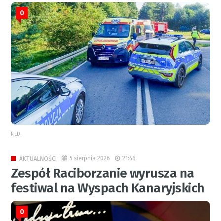
0
RED.
5 sierpnia 2026
21:46
AKTUALNOŚCI
Zespół Raciborzanie wyrusza na
festiwal na Wyspach Kanaryjskich
0