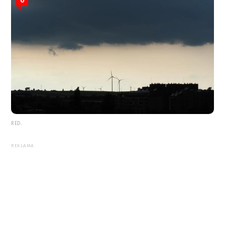
0
RED.
REKLAMA