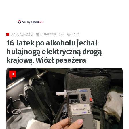
6 sierpnia 2026
12:04
AKTUALNOŚCI
16-latek po alkoholu jechał
hulajnogą elektryczną drogą
krajową. Wiózł pasażera
0