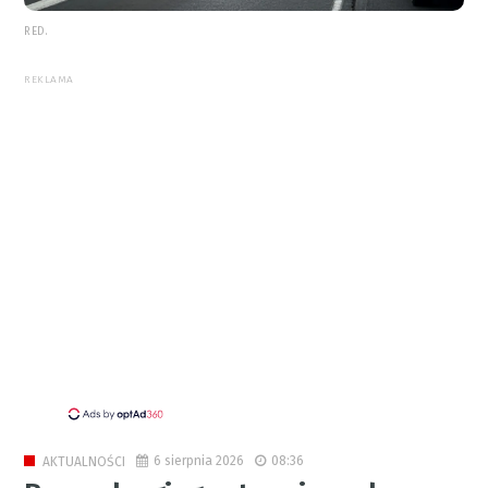
RED.
REKLAMA
6 sierpnia 2026
08:36
AKTUALNOŚCI