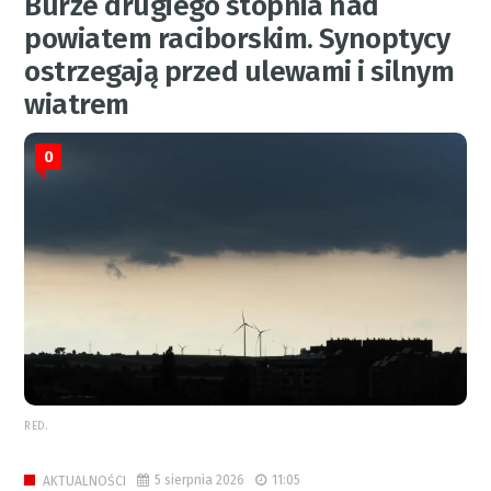
Burze drugiego stopnia nad
powiatem raciborskim. Synoptycy
ostrzegają przed ulewami i silnym
wiatrem
0
RED.
5 sierpnia 2026
11:05
AKTUALNOŚCI