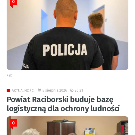
0
RED.
5 sierpnia 2026
20:21
AKTUALNOŚCI
Powiat Raciborski buduje bazę
logistyczną dla ochrony ludności
0