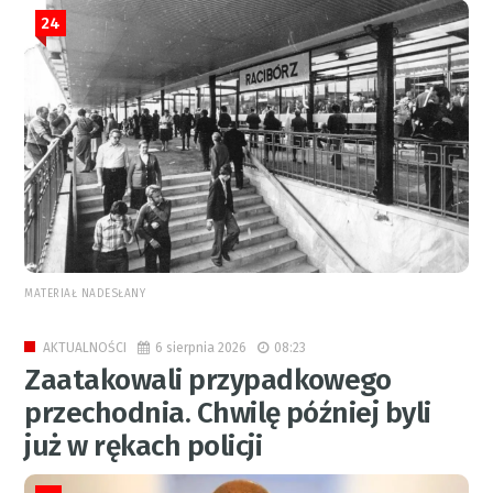
24
MATERIAŁ NADESŁANY
6 sierpnia 2026
08:23
AKTUALNOŚCI
Zaatakowali przypadkowego
przechodnia. Chwilę później byli
już w rękach policji