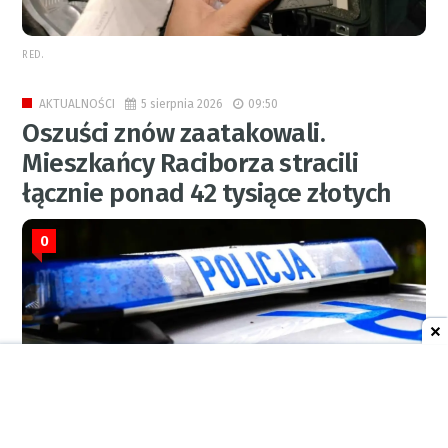
RED.
5 sierpnia 2026
09:50
AKTUALNOŚCI
Oszuści znów zaatakowali.
Mieszkańcy Raciborza stracili
łącznie ponad 42 tysiące złotych
0