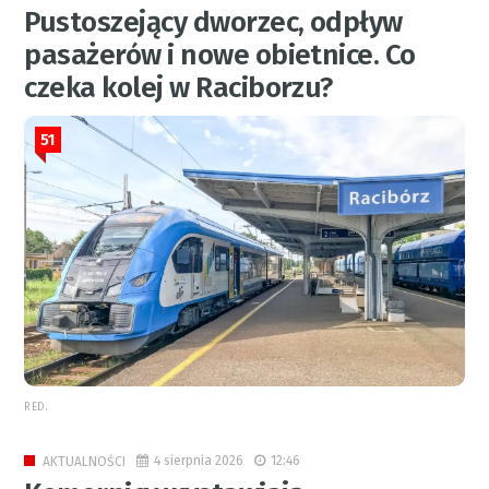
Pustoszejący dworzec, odpływ
pasażerów i nowe obietnice. Co
czeka kolej w Raciborzu?
51
RED.
4 sierpnia 2026
12:46
AKTUALNOŚCI