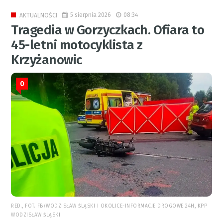
5 sierpnia 2026
08:34
AKTUALNOŚCI
Tragedia w Gorzyczkach. Ofiara to
45-letni motocyklista z
Krzyżanowic
0
RED., FOT. FB/WODZISŁAW ŚLĄSKI I OKOLICE-INFORMACJE DROGOWE 24H, KPP
WODZISŁAW ŚLĄSKI