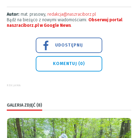
Autor:
mat. prasowy,
redakcja@naszraciborz.pl
Bądź na bieżąco z nowymi wiadomościami.
Obserwuj portal
naszraciborz.pl w Google News
.
UDOSTĘPNIJ
KOMENTUJ (0)
REKLAMA
GALERIA ZDJĘĆ (8)