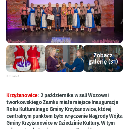
Zobacz
galerię (31)
REKLAMA
Krzyżanowice
:
2 października w sali Wozowni
tworkowskiego Zamku miała miejsce Inauguracja
Roku Kulturalnego Gminy Krzyżanowice, której
centralnym punktem było wręczenie Nagrody Wójta
Gminy Krzyżanowice w Dziedzinie Kultury. W tym