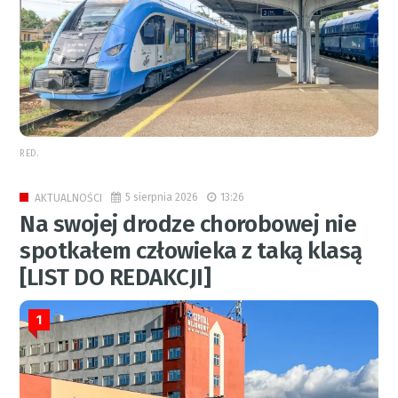
RED.
5 sierpnia 2026
13:26
AKTUALNOŚCI
Na swojej drodze chorobowej nie
spotkałem człowieka z taką klasą
[LIST DO REDAKCJI]
1