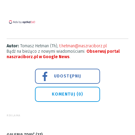
Autor:
Tomasz Hetman (Th),
t.hetman@naszraciborz.pl
Bądź na bieżąco z nowymi wiadomościami.
Obserwuj portal
naszraciborz.pl w Google News
.
UDOSTĘPNIJ
KOMENTUJ (0)
REKLAMA
GALERIA ZDJĘĆ (31)