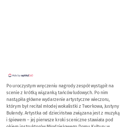
Po uroczystym wręczeniu nagrody zespół wystąpił na
scenie z krótką wiązanką tańców ludowych. Po nim
nastąpiła główne wydarzenie artystyczne wieczoru,
którym był recital młodej wokalistki z Tworkowa, Justyny
Bulendy. Artystka od dzieciństwa związana jest z muzyką
i śpiewem – jej pierwsze kroki sceniczne stawiała pod
okiem instruktorów Młodzieżowego Domu Kultury w