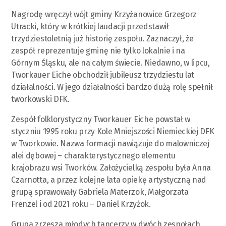
Nagrodę wręczył wójt gminy Krzyżanowice Grzegorz
Utracki, który w krótkiej laudacji przedstawił
trzydziestoletnią już historię zespołu. Zaznaczył, że
zespół reprezentuje gminę nie tylko lokalnie i na
Górnym Śląsku, ale na całym świecie. Niedawno, w lipcu,
Tworkauer Eiche obchodził jubileusz trzydziestu lat
działalności. W jego działalności bardzo dużą rolę spełnił
tworkowski DFK.
Zespół folklorystyczny Tworkauer Eiche powstał w
styczniu 1995 roku przy Kole Mniejszości Niemieckiej DFK
w Tworkowie. Nazwa formacji nawiązuje do malowniczej
alei dębowej – charakterystycznego elementu
krajobrazu wsi Tworków. Założycielką zespołu była Anna
Czarnotta, a przez kolejne lata opiekę artystyczną nad
grupą sprawowały Gabriela Materzok, Małgorzata
Frenzel i od 2021 roku – Daniel Krzyżok.
Grupa zrzesza młodych tancerzy w dwóch zespołach