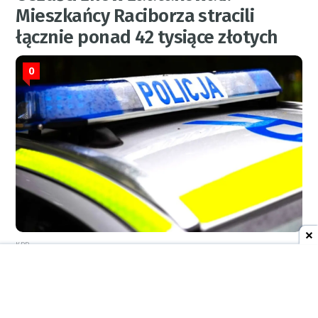
Mieszkańcy Raciborza stracili
łącznie ponad 42 tysiące złotych
0
KPP
5 sierpnia 2026
08:52
AKTUALNOŚCI
Siedem interwencji strażaków w