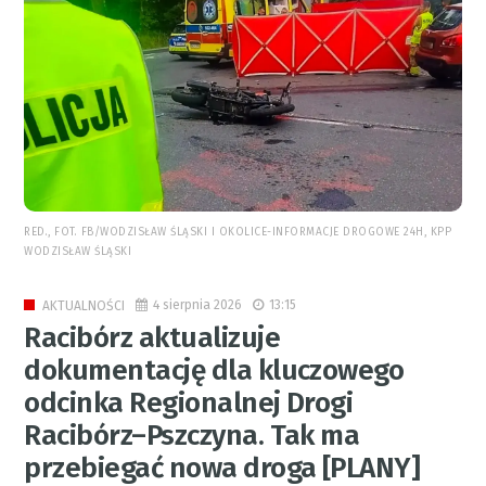
RED., FOT. FB/WODZISŁAW ŚLĄSKI I OKOLICE-INFORMACJE DROGOWE 24H, KPP
WODZISŁAW ŚLĄSKI
4 sierpnia 2026
13:15
AKTUALNOŚCI
Racibórz aktualizuje
dokumentację dla kluczowego
odcinka Regionalnej Drogi
Racibórz–Pszczyna. Tak ma
przebiegać nowa droga [PLANY]