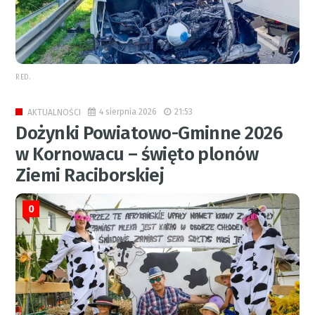
RED.
4 sierpnia 2026
21:53
AKTUALNOŚCI
Dożynki Powiatowo-Gminne 2026
w Kornowacu – święto plonów
Ziemi Raciborskiej
0