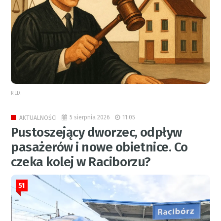
RED.
5 sierpnia 2026
11:05
AKTUALNOŚCI
Pustoszejący dworzec, odpływ
pasażerów i nowe obietnice. Co
czeka kolej w Raciborzu?
51