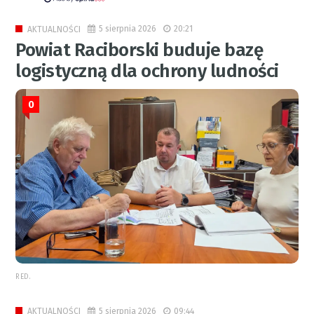
5 sierpnia 2026
20:21
AKTUALNOŚCI
Powiat Raciborski buduje bazę
logistyczną dla ochrony ludności
0
RED.
5 sierpnia 2026
09:44
AKTUALNOŚCI