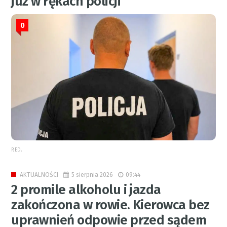
już w rękach policji
0
RED.
5 sierpnia 2026
09:44
AKTUALNOŚCI
2 promile alkoholu i jazda
zakończona w rowie. Kierowca bez
uprawnień odpowie przed sądem