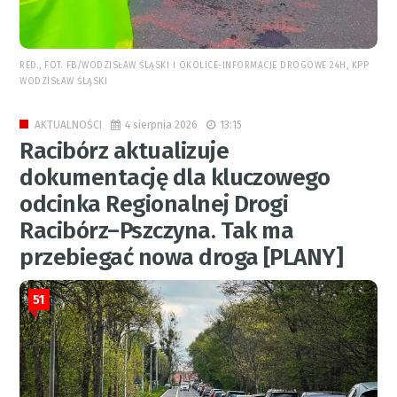
RED., FOT. FB/WODZISŁAW ŚLĄSKI I OKOLICE-INFORMACJE DROGOWE 24H, KPP
WODZISŁAW ŚLĄSKI
4 sierpnia 2026
13:15
AKTUALNOŚCI
Racibórz aktualizuje
dokumentację dla kluczowego
odcinka Regionalnej Drogi
Racibórz–Pszczyna. Tak ma
przebiegać nowa droga [PLANY]
51