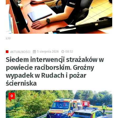
KPP
5 sierpnia 2026
08:52
AKTUALNOŚCI
Siedem interwencji strażaków w
powiecie raciborskim. Groźny
wypadek w Rudach i pożar
ścierniska
0