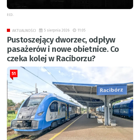
RED.
5 sierpnia 2026
11:05
AKTUALNOŚCI
Pustoszejący dworzec, odpływ
pasażerów i nowe obietnice. Co
czeka kolej w Raciborzu?
51