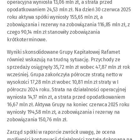
operacyjna wyniosła 13,06 mln zł, a strata przed
opodatkowaniem 24,53 mln zł. Na dzień 30 czerwca 2025
roku aktywa spółki wyniosły 155,65 mln zł, a
zobowiązania i rezerwy na zobowiązania 116,85 mln zł, z
czego 90,14 mln zł stanowiły zobowiązania
krótkoterminowe.
Wyniki skonsolidowane Grupy Kapitałowej Rafamet
również wskazują na trudną sytuację. Przychody ze
sprzedaży osiągnęły 35,72 mln zł wobec 47,87 mln zł rok
wcześniej. Grupa zakończyła półrocze stratą netto w
wysokości 17,28 mln zł wobec 10,81 mln zł straty w I
półroczu 2024 roku. Strata na działalności operacyjnej
wyniosła 14,17 mln zł, a strata przed opodatkowaniem
16,67 mln zł. Aktywa Grupy na koniec czerwca 2025 roku
wyniosły 194,58 mln zł, a zobowiązania i rezerwy na
zobowiązania 150,76 mln zł.
Zarząd spółki w raporcie zwrócił uwagę, że ocena
możliwości kontynuacji działalności została dokonana na