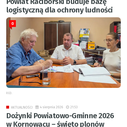
Powiat Raciborski buduje bazę
logistyczną dla ochrony ludności
0
RED.
4 sierpnia 2026
21:53
AKTUALNOŚCI
Dożynki Powiatowo-Gminne 2026
w Kornowacu – święto plonów