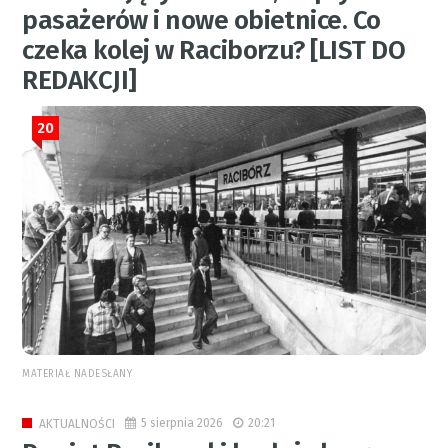
pasażerów i nowe obietnice. Co
czeka kolej w Raciborzu? [LIST DO
REDAKCJI]
20
MATERIAŁ NADESŁANY
5 sierpnia 2026
20:21
AKTUALNOŚCI