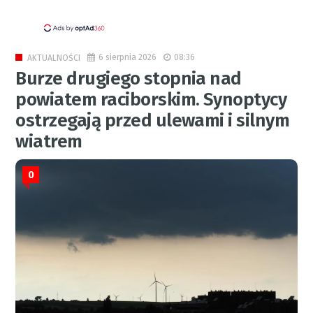
6 sierpnia 2026
08:36
AKTUALNOŚCI
Burze drugiego stopnia nad
powiatem raciborskim. Synoptycy
ostrzegają przed ulewami i silnym
wiatrem
0