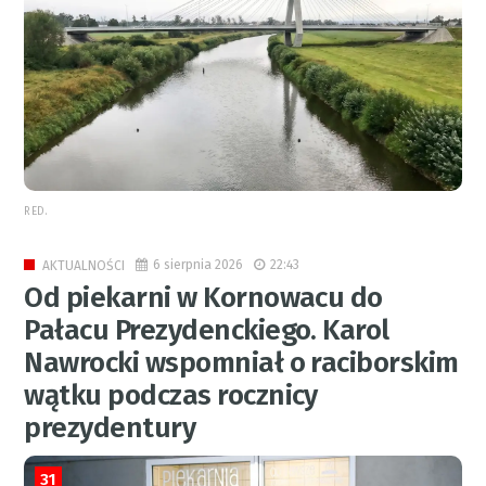
RED.
6 sierpnia 2026
22:43
AKTUALNOŚCI
Od piekarni w Kornowacu do
Pałacu Prezydenckiego. Karol
Nawrocki wspomniał o raciborskim
wątku podczas rocznicy
prezydentury
31