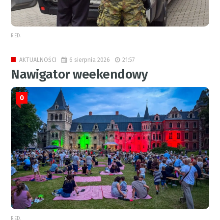
RED.
6 sierpnia 2026
21:57
AKTUALNOŚCI
Nawigator weekendowy
0
RED.