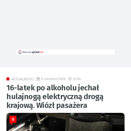
6 sierpnia 2026
12:04
AKTUALNOŚCI
16-latek po alkoholu jechał
hulajnogą elektryczną drogą
krajową. Wiózł pasażera
0