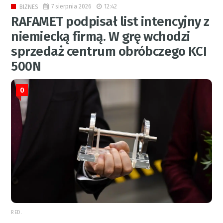
7 sierpnia 2026
12:42
BIZNES
RAFAMET podpisał list intencyjny z
niemiecką firmą. W grę wchodzi
sprzedaż centrum obróbczego KCI
500N
0
RED.