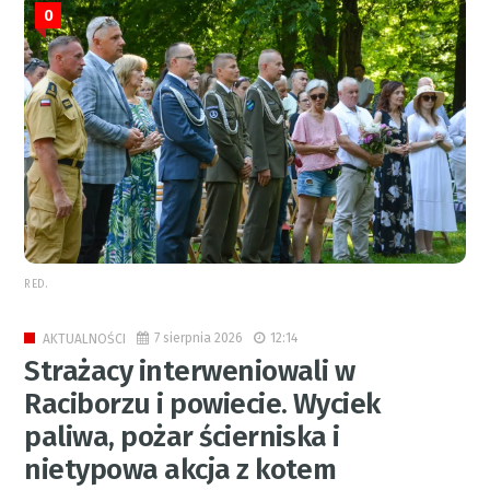
0
RED.
7 sierpnia 2026
12:14
AKTUALNOŚCI
Strażacy interweniowali w
Raciborzu i powiecie. Wyciek
paliwa, pożar ścierniska i
nietypowa akcja z kotem