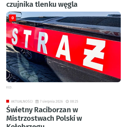
czujnika tlenku węgla
0
RED.
7 sierpnia 2026
08:25
AKTUALNOŚCI
Świetny Raciborzan w
Mistrzostwach Polski w
Kołobrzegu