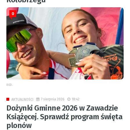
0
RED.
7 sierpnia 2026
18:42
AKTUALNOŚCI
Dożynki Gminne 2026 w Zawadzie
Książęcej. Sprawdź program święta
plonów