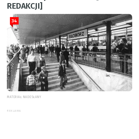
REDAKCJI]
34
MATERIAŁ NADESŁANY
REKLAMA