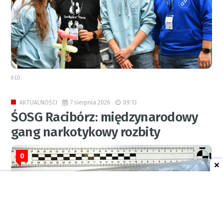
RED.
7 sierpnia 2026
09:13
AKTUALNOŚCI
ŚOSG Racibórz: międzynarodowy
gang narkotykowy rozbity
0