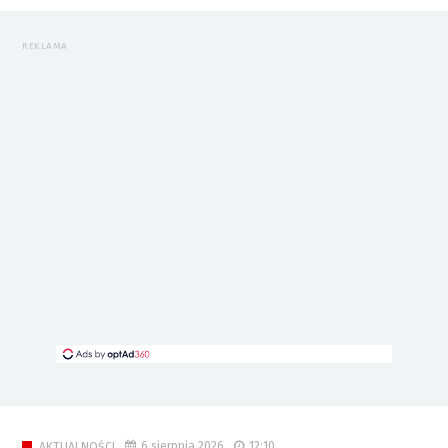
REKLAMA
6 sierpnia 2026
12:10
AKTUALNOŚCI