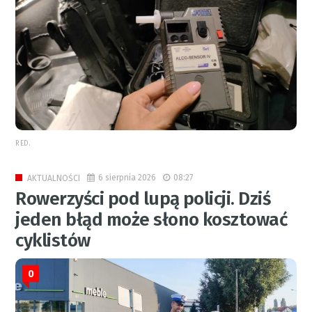
RED.
6 sierpnia 2026
08:27
AKTUALNOŚCI
Rowerzyści pod lupą policji. Dziś
jeden błąd może słono kosztować
cyklistów
0