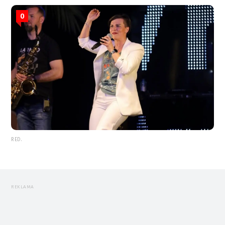
0
RED.
REKLAMA