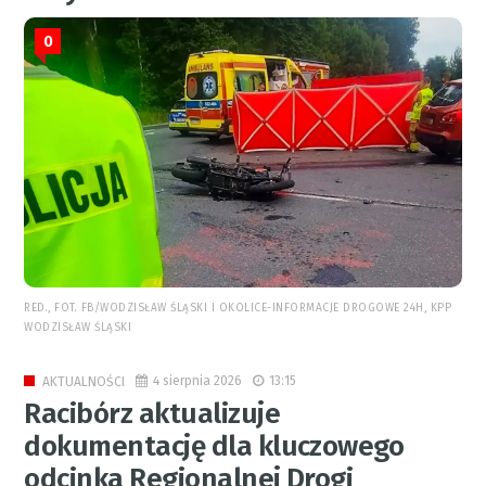
0
RED., FOT. FB/WODZISŁAW ŚLĄSKI I OKOLICE-INFORMACJE DROGOWE 24H, KPP
WODZISŁAW ŚLĄSKI
4 sierpnia 2026
13:15
AKTUALNOŚCI
Racibórz aktualizuje
dokumentację dla kluczowego
odcinka Regionalnej Drogi