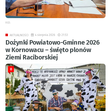
RED.
4 sierpnia 2026
21:53
AKTUALNOŚCI
Dożynki Powiatowo-Gminne 2026
w Kornowacu – święto plonów
Ziemi Raciborskiej
0