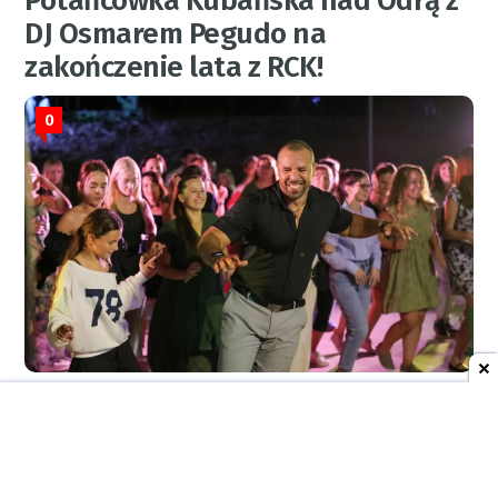
Potańcówka Kubańska nad Odrą z
DJ Osmarem Pegudo na
zakończenie lata z RCK!
0
RED.
5 sierpnia 2026
21:11
AKTUALNOŚCI
Pirackie fire-show na wodzie.