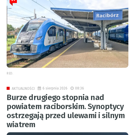
RED.
6 sierpnia 2026
08:36
AKTUALNOŚCI
Burze drugiego stopnia nad
powiatem raciborskim. Synoptycy
ostrzegają przed ulewami i silnym
wiatrem