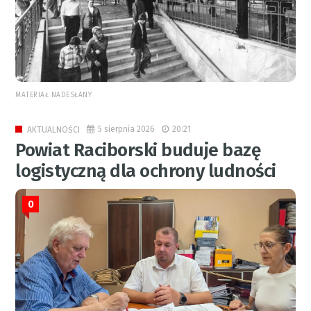
MATERIAŁ NADESŁANY
5 sierpnia 2026
20:21
AKTUALNOŚCI
Powiat Raciborski buduje bazę
logistyczną dla ochrony ludności
0