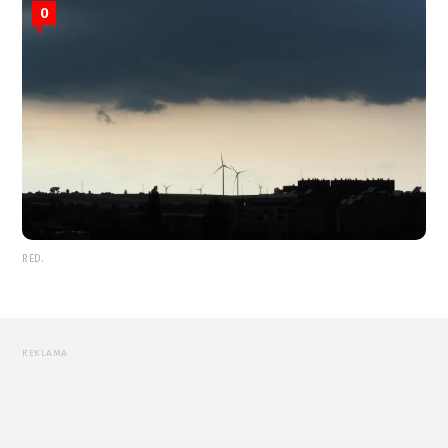
0
RED.
REKLAMA