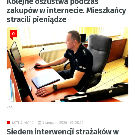
Kolejne oszustwa podczas
zakupów w internecie. Mieszkańcy
stracili pieniądze
0
KPP
5 sierpnia 2026
08:52
AKTUALNOŚCI
Siedem interwencji strażaków w