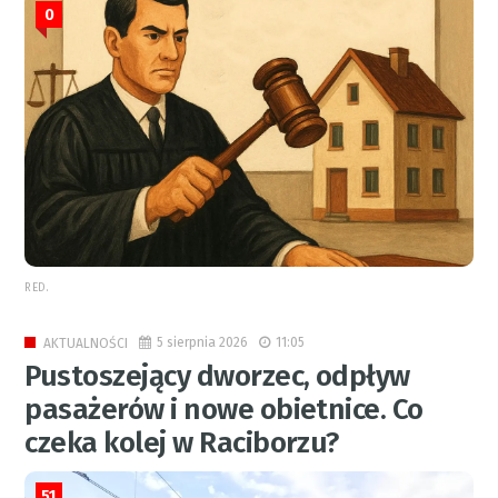
0
RED.
5 sierpnia 2026
11:05
AKTUALNOŚCI
Pustoszejący dworzec, odpływ
pasażerów i nowe obietnice. Co
czeka kolej w Raciborzu?
51