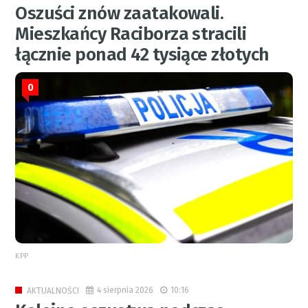
Oszuści znów zaatakowali.
Mieszkańcy Raciborza stracili
łącznie ponad 42 tysiące złotych
0
KPP
4 sierpnia 2026
10:16
AKTUALNOŚCI