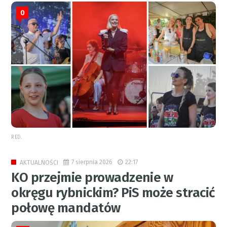
0
RED.
7 sierpnia 2026
22:17
AKTUALNOŚCI
KO przejmie prowadzenie w
okręgu rybnickim? PiS może stracić
połowę mandatów