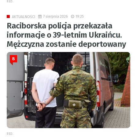
RED.
7 sierpnia 2026
19:25
AKTUALNOŚCI
Raciborska policja przekazała
informacje o 39-letnim Ukraińcu.
Mężczyzna zostanie deportowany
8
RED.