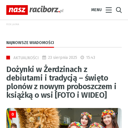
MENU
REKLAMA
NAJNOWSZE WIADOMOŚCI
23 sierpnia 2025
15:43
AKTUALNOŚCI
Dożynki w Żerdzinach z
debiutami i tradycją – święto
plonów z nowym proboszczem i
książką o wsi [FOTO i WIDEO]
0