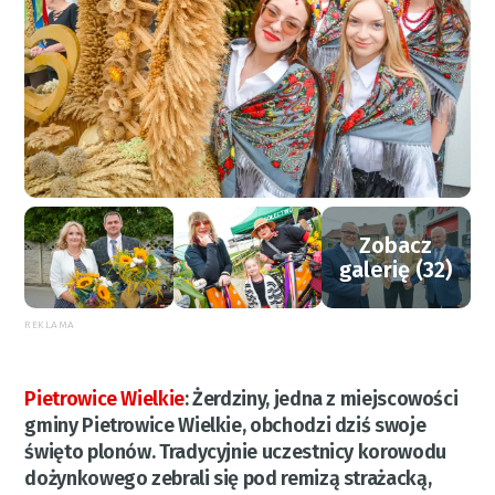
Zobacz
galerię (32)
REKLAMA
Pietrowice Wielkie
:
Żerdziny, jedna z miejscowości
gminy Pietrowice Wielkie, obchodzi dziś swoje
święto plonów. Tradycyjnie uczestnicy korowodu
dożynkowego zebrali się pod remizą strażacką,