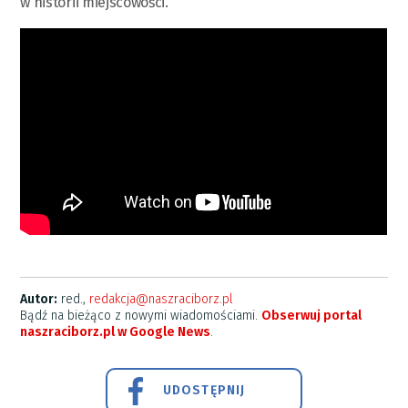
w historii miejscowości.
Autor:
red.,
redakcja@naszraciborz.pl
Bądź na bieżąco z nowymi wiadomościami.
Obserwuj portal
naszraciborz.pl w Google News
.
UDOSTĘPNIJ