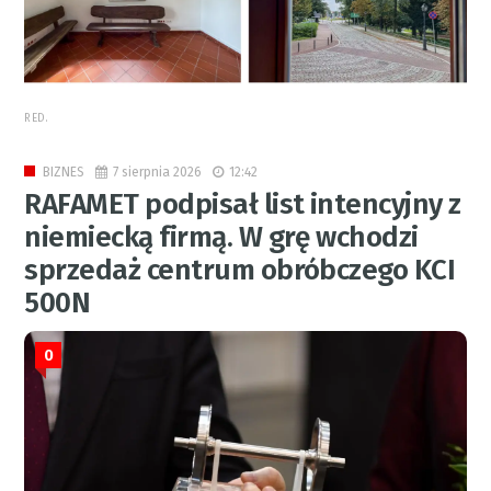
RED.
7 sierpnia 2026
12:42
BIZNES
RAFAMET podpisał list intencyjny z
niemiecką firmą. W grę wchodzi
sprzedaż centrum obróbczego KCI
500N
0