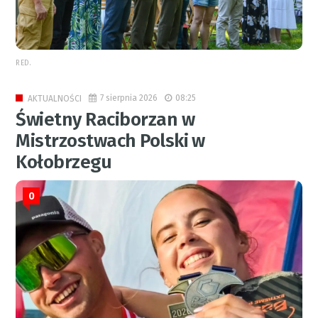
RED.
7 sierpnia 2026
08:25
AKTUALNOŚCI
Świetny Raciborzan w
Mistrzostwach Polski w
Kołobrzegu
0