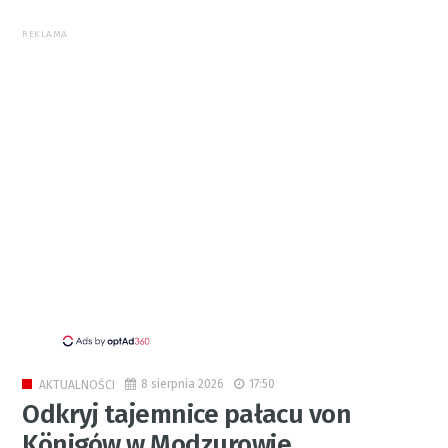
REKLAMA
8 sierpnia 2026
17:50
AKTUALNOŚCI
Odkryj tajemnice pałacu von
Königów w Modzurowie