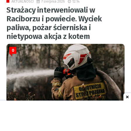
7 sierpnia 2026
12:14
AKTUALNOŚCI
Strażacy interweniowali w
Raciborzu i powiecie. Wyciek
paliwa, pożar ścierniska i
nietypowa akcja z kotem
0
RED.