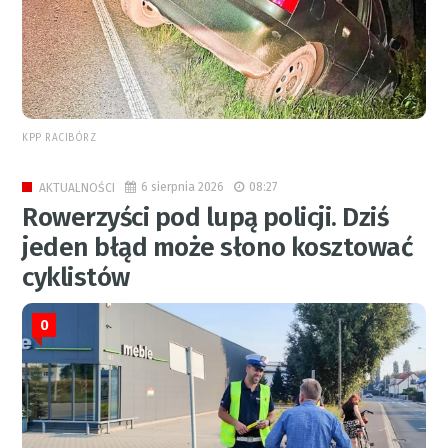
KPP RACIBÓRZ
6 sierpnia 2026
08:27
AKTUALNOŚCI
Rowerzyści pod lupą policji. Dziś
jeden błąd może słono kosztować
cyklistów
0