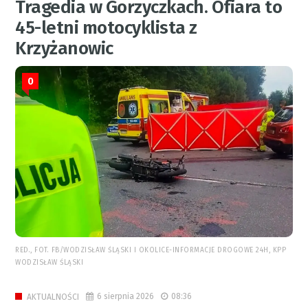
Tragedia w Gorzyczkach. Ofiara to
45-letni motocyklista z
Krzyżanowic
0
RED., FOT. FB/WODZISŁAW ŚLĄSKI I OKOLICE-INFORMACJE DROGOWE 24H, KPP
WODZISŁAW ŚLĄSKI
6 sierpnia 2026
08:36
AKTUALNOŚCI