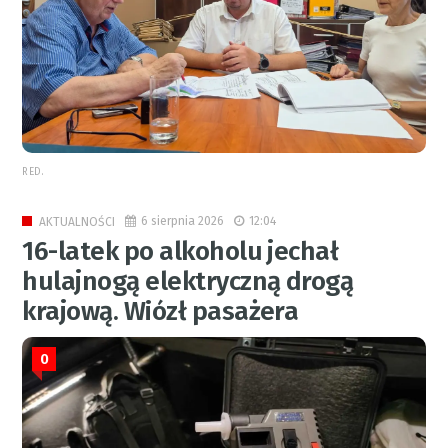
RED.
6 sierpnia 2026
12:04
AKTUALNOŚCI
16-latek po alkoholu jechał
hulajnogą elektryczną drogą
krajową. Wiózł pasażera
0