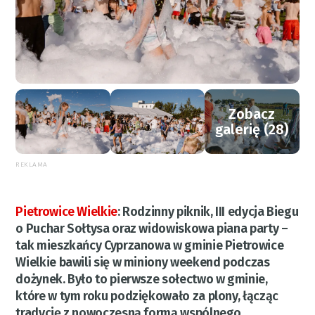
Zobacz
galerię (28)
REKLAMA
Pietrowice Wielkie
:
Rodzinny piknik, III edycja Biegu
o Puchar Sołtysa oraz widowiskowa piana party –
tak mieszkańcy Cyprzanowa w gminie Pietrowice
Wielkie bawili się w miniony weekend podczas
dożynek. Było to pierwsze sołectwo w gminie,
które w tym roku podziękowało za plony, łącząc
tradycję z nowoczesną formą wspólnego