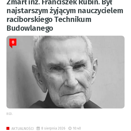
Zmarł inż. Franciszek Rubin. Był
najstarszym żyjącym nauczycielem
raciborskiego Technikum
Budowlanego
0
RED.
8 sierpnia 2026
10:40
AKTUALNOŚCI