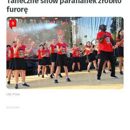
Taneczne show parafianek zrobiło
furorę
0
JAN PTAK
REKLAMA