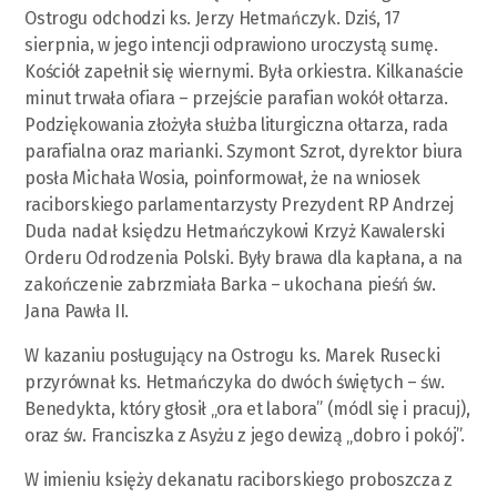
Ostrogu odchodzi ks. Jerzy Hetmańczyk. Dziś, 17
sierpnia, w jego intencji odprawiono uroczystą sumę.
Kościół zapełnił się wiernymi. Była orkiestra. Kilkanaście
minut trwała ofiara – przejście parafian wokół ołtarza.
Podziękowania złożyła służba liturgiczna ołtarza, rada
parafialna oraz marianki. Szymont Szrot, dyrektor biura
posła Michała Wosia, poinformował, że na wniosek
raciborskiego parlamentarzysty Prezydent RP Andrzej
Duda nadał księdzu Hetmańczykowi Krzyż Kawalerski
Orderu Odrodzenia Polski. Były brawa dla kapłana, a na
zakończenie zabrzmiała Barka – ukochana pieśń św.
Jana Pawła II.
W kazaniu posługujący na Ostrogu ks. Marek Rusecki
przyrównał ks. Hetmańczyka do dwóch świętych – św.
Benedykta, który głosił „ora et labora” (módl się i pracuj),
oraz św. Franciszka z Asyżu z jego dewizą „dobro i pokój”.
W imieniu księży dekanatu raciborskiego proboszcza z