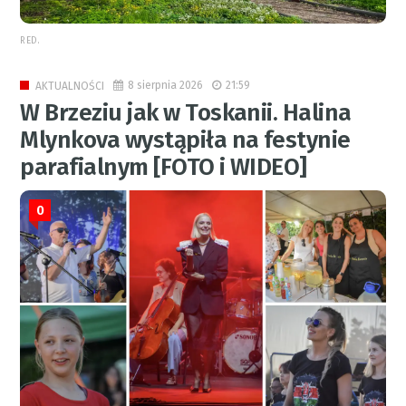
RED.
8 sierpnia 2026
21:59
AKTUALNOŚCI
W Brzeziu jak w Toskanii. Halina
Mlynkova wystąpiła na festynie
parafialnym [FOTO i WIDEO]
0