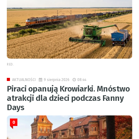
RED.
9 sierpnia 2026
08:44
AKTUALNOŚCI
Piraci opanują Krowiarki. Mnóstwo
atrakcji dla dzieci podczas Fanny
Days
0