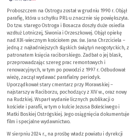
Proboszczem na Ostrogu został w grudniu 1990 r. Objął
parafię, która u schyłku PRL-u znacznie się powiększyła.
Do tzw. starego Ostroga i Bosacza doszły duże osiedla
wzdłuż Lotniczej, Siwonia i Orzeszkowej. Objął opiekę
nad XIX-wiecznym kościołem pw. św. Jana Chrzciciela –
jedną z najładniejszych śląskich świątyń neogotyckich, z
patronatem księcia raciborskiego. Zadbał o jej blask,
przeprowadzając szereg prac remontowych i
renowacyjnych, w tym po powodzi z 1997 r. Odbudował
wieżę, zaczął wydawać parafialny periodyk.
Uporządkował stary cmentarz przy Morawskiej –
najstarszy w Raciborzu, pochodzący z XIV w., oraz nowy
na Rudzkiej. Wsparł wydanie licznych publikacji o
kościele i parafii, w tym o kulcie Jezusa Boleściwego i
Matki Boskiej Ostrógskiej. Jego osiągnięcia dokumentuje
film i specjalne wydawnictwo.
W sierpniu 2024 r., na prośbę władz powiatu i dyrekcji