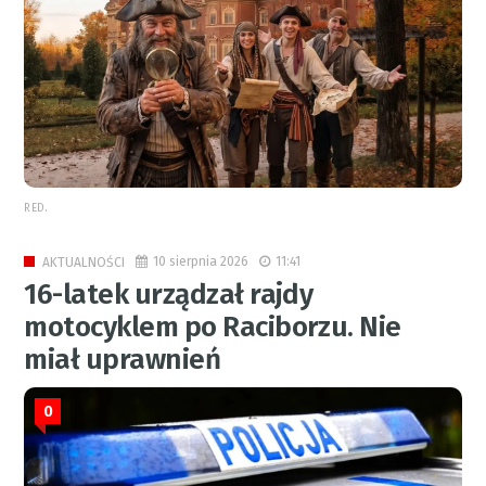
RED.
10 sierpnia 2026
11:41
AKTUALNOŚCI
16-latek urządzał rajdy
motocyklem po Raciborzu. Nie
miał uprawnień
0