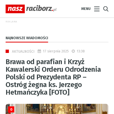
MENU
REKLAMA
NAJNOWSZE WIADOMOŚCI
17 sierpnia 2025
13:38
AKTUALNOŚCI
Brawa od parafian i Krzyż
Kawalerski Orderu Odrodzenia
Polski od Prezydenta RP –
Ostróg żegna ks. Jerzego
Hetmańczyka [FOTO]
0