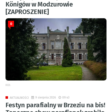
Königów w Modzurowie
[ZAPROSZENIE]
0
RED.
9 sierpnia 2026
09:43
AKTUALNOŚCI
Festyn parafialny w Brzeziu na bis!