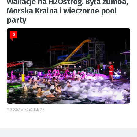
Wakacje na H2Ostróg. Była zumba,
Morska Kraina i wieczorne pool
party
0
MIROSŁAW KOŚCIELNIAK