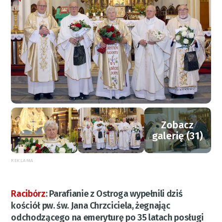
Zobacz
galerię (31)
REKLAMA
Racibórz
:
Parafianie z Ostroga wypełnili dziś
kościół pw. św. Jana Chrzciciela, żegnając
odchodzącego na emeryturę po 35 latach posługi