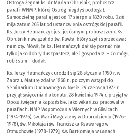
Ostroga żegnał ks. dr Marian Obruśnik, proboszcz
parafii WNMP, której Ostróg niegdyś podlegał.
Samodzielną parafią jest od 17 sierpnia 1820 roku. Dziś
mija zatem 205 lat od ustanowienia ostrógskiej parafii.
Ks. Jerzy Hetmańczyk jest jej ósmym proboszczem. Ks.
Obruśnik nawiązał do św. Pawła, który szył i sprzedawał
namioty. Mówił, że ks. Hetmańczyk dał się poznać nie
tylko jako dobry duszpasterz, ale i gospodarz. – Co mógł,
robił sam – dodał.
Ks. Jerzy Hetmańczyk urodził się 28 stycznia 1950 r. w
Zabrzu. Maturę zdał w 1968 r., po czym wstąpił do
Seminarium Duchownego w Nysie. 29 czerwca 1973 r.
przyjął święcenia diakonatu. 28 kwietnia 1974 r. przyjął w
Opolu święcenia kapłańskie. Jako wikariusz pracował w
parafiach: NMP Wspomożenia Wiernych w Gliwicach
(1974–1976), św. Marii Magdaleny w Dobrodzieniu (1976–
1978), św. Mikołaja i św. Franciszka Ksawerego w
Otmuchowie (1978–1979), św. Bartłomieja w Łanach