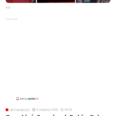
RED.
REKLAMA
9 sierpnia 2026
09:36
AKTUALNOŚCI