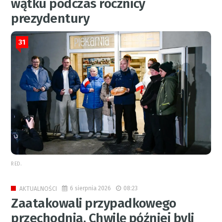
wątku podczas rocznicy
prezydentury
31
RED.
6 sierpnia 2026
08:23
AKTUALNOŚCI
Zaatakowali przypadkowego
przechodnia. Chwilę później byli