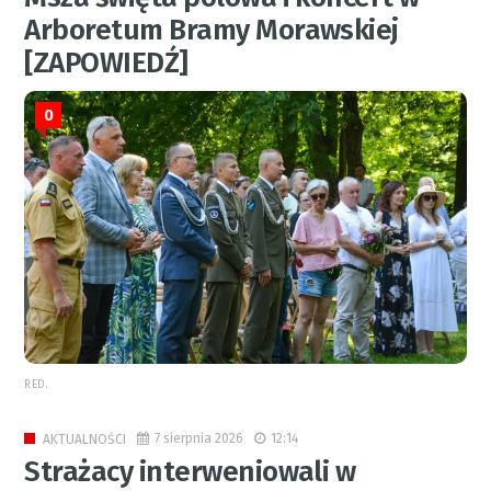
Arboretum Bramy Morawskiej
[ZAPOWIEDŹ]
0
RED.
7 sierpnia 2026
12:14
AKTUALNOŚCI
Strażacy interweniowali w