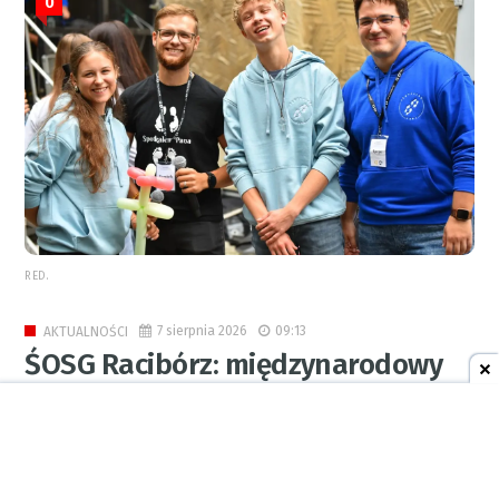
0
RED.
7 sierpnia 2026
09:13
AKTUALNOŚCI
ŚOSG Racibórz: międzynarodowy
gang narkotykowy rozbity
0