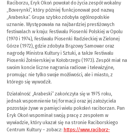
Raciborzu, Eryk Okoń powołał do życia zespół wokalny
„Boverynki”, który później funkcjonował pod nazwą
„Arabeska”. Grupa szybko zdobyła ogólnopolskie
uznanie. Występowała na najbardziej prestiżowych
festiwalach w kraju: Festiwalu Piosenki Polskiej w Opolu
(1970 i 1974), Festiwalu Piosenki Radzieckiej w Zielonej
Górze (1972), gdzie zdobyła Brązowy Samowar oraz
nagrodę Ministra Kultury i Sztuki, a także Festiwalu
Piosenki Żołnierskiej w Kołobrzegu (1973). Zespół miał na
swoim koncie liczne nagrania radiowe i telewizyjne,
promując nie tylko swoje możliwości, ale i miasto, z
którego się wywodził.
Działalność „Arabeski” zakończyła się w 1975 roku,
jednak wspomnienie tej formacji oraz jej założyciela
pozostaje żywe w pamięci wielu pokoleń raciborzan. Pan
Eryk Okoń wspominał swoją pracę z zespołem w
wywiadzie, który ukazał się na stronie Raciborskiego
Centrum Kultury – zobacz:
https://www.raciborz-