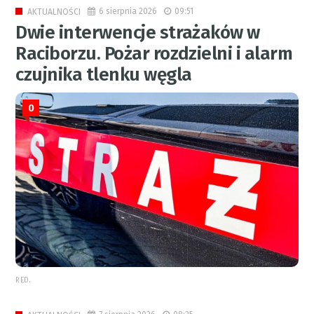
6 sierpnia 2026
09:51
AKTUALNOŚCI
Dwie interwencje strażaków w
Raciborzu. Pożar rozdzielni i alarm
czujnika tlenku węgla
0
RED.