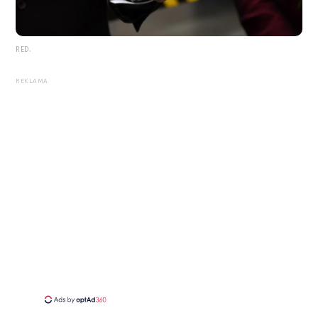
RED.
REKLAMA