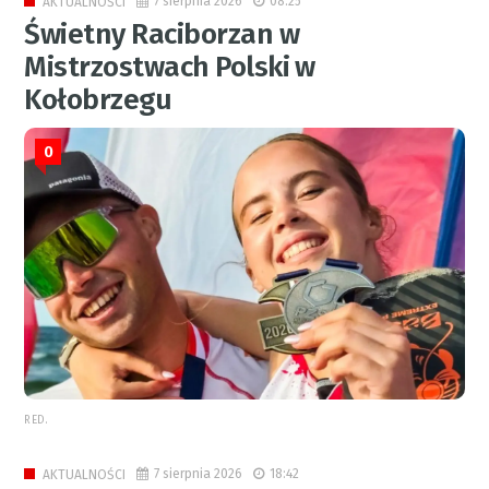
7 sierpnia 2026
08:25
AKTUALNOŚCI
Świetny Raciborzan w
Mistrzostwach Polski w
Kołobrzegu
0
RED.
7 sierpnia 2026
18:42
AKTUALNOŚCI