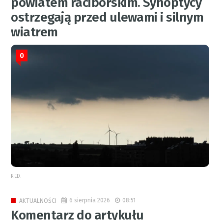
powiatem raciborskim. Synoptycy
ostrzegają przed ulewami i silnym
wiatrem
0
RED.
6 sierpnia 2026
08:51
AKTUALNOŚCI
Komentarz do artykułu