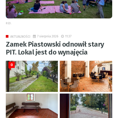
RED.
7 sierpnia 2026
11:37
AKTUALNOŚCI
Zamek Piastowski odnowił stary
PIT. Lokal jest do wynajęcia
0