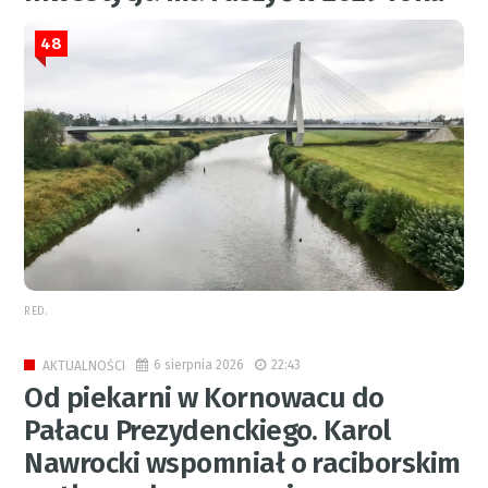
48
RED.
6 sierpnia 2026
22:43
AKTUALNOŚCI
Od piekarni w Kornowacu do
Pałacu Prezydenckiego. Karol
Nawrocki wspomniał o raciborskim