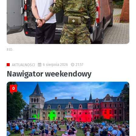
RED.
6 sierpnia 2026
21:57
AKTUALNOŚCI
Nawigator weekendowy
0