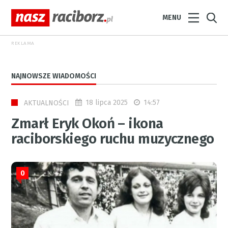
MENU
REKLAMA
NAJNOWSZE WIADOMOŚCI
18 lipca 2025
14:57
AKTUALNOŚCI
Zmarł Eryk Okoń – ikona
raciborskiego ruchu muzycznego
0