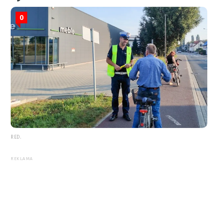
0
RED.
REKLAMA