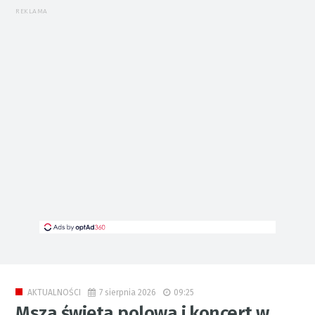
REKLAMA
7 sierpnia 2026
09:25
AKTUALNOŚCI
Msza święta polowa i koncert w