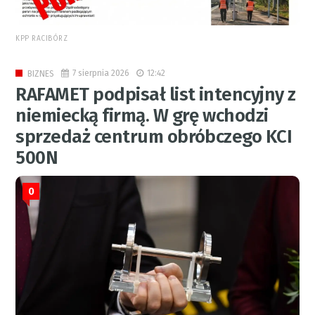
KPP RACIBÓRZ
7 sierpnia 2026
12:42
BIZNES
RAFAMET podpisał list intencyjny z
niemiecką firmą. W grę wchodzi
sprzedaż centrum obróbczego KCI
500N
0