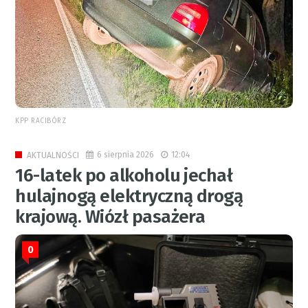
KPP RACIBÓRZ
6 sierpnia 2026
12:04
AKTUALNOŚCI
16-latek po alkoholu jechał
hulajnogą elektryczną drogą
krajową. Wiózł pasażera
0