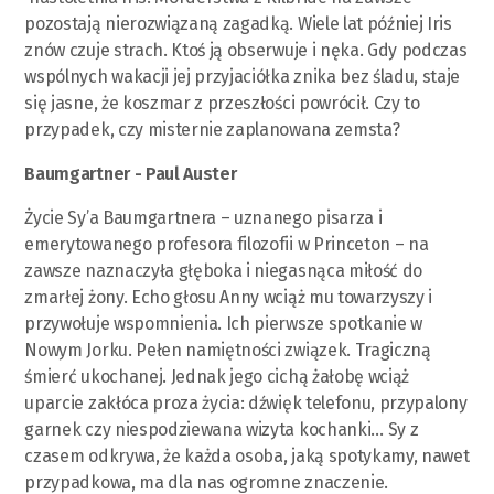
pozostają nierozwiązaną zagadką. Wiele lat później Iris
znów czuje strach. Ktoś ją obserwuje i nęka. Gdy podczas
wspólnych wakacji jej przyjaciółka znika bez śladu, staje
się jasne, że koszmar z przeszłości powrócił. Czy to
przypadek, czy misternie zaplanowana zemsta?
Baumgartner - Paul Auster
Życie Sy’a Baumgartnera – uznanego pisarza i
emerytowanego profesora filozofii w Princeton – na
zawsze naznaczyła głęboka i niegasnąca miłość do
zmarłej żony. Echo głosu Anny wciąż mu towarzyszy i
przywołuje wspomnienia. Ich pierwsze spotkanie w
Nowym Jorku. Pełen namiętności związek. Tragiczną
śmierć ukochanej. Jednak jego cichą żałobę wciąż
uparcie zakłóca proza życia: dźwięk telefonu, przypalony
garnek czy niespodziewana wizyta kochanki… Sy z
czasem odkrywa, że każda osoba, jaką spotykamy, nawet
przypadkowa, ma dla nas ogromne znaczenie.