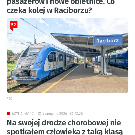
pasażerów i nowe obietnice. Co
czeka kolej w Raciborzu?
52
RED.
5 sierpnia 2026
13:26
AKTUALNOŚCI
Na swojej drodze chorobowej nie
spotkałem człowieka z taką klasą