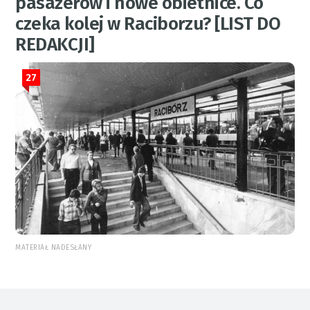
pasażerów i nowe obietnice. Co
czeka kolej w Raciborzu? [LIST DO
REDAKCJI]
27
MATERIAŁ NADESŁANY