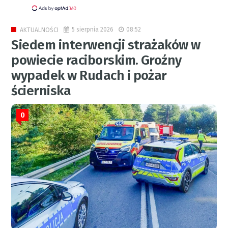
5 sierpnia 2026
08:52
AKTUALNOŚCI
Siedem interwencji strażaków w
powiecie raciborskim. Groźny
wypadek w Rudach i pożar
ścierniska
0