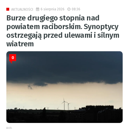
6 sierpnia 2026
08:36
AKTUALNOŚCI
Burze drugiego stopnia nad
powiatem raciborskim. Synoptycy
ostrzegają przed ulewami i silnym
wiatrem
0
RED.