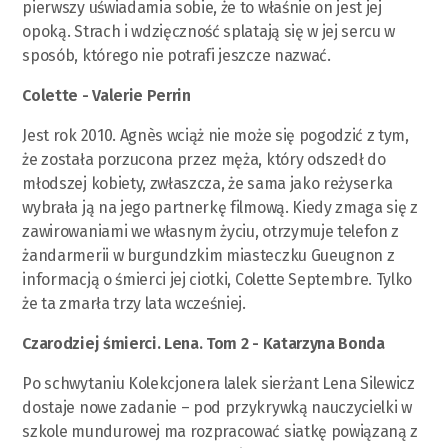
pierwszy uświadamia sobie, że to właśnie on jest jej
opoką. Strach i wdzięczność splatają się w jej sercu w
sposób, którego nie potrafi jeszcze nazwać.
Colette - Valerie Perrin
Jest rok 2010. Agnès wciąż nie może się pogodzić z tym,
że została porzucona przez męża, który odszedł do
młodszej kobiety, zwłaszcza, że sama jako reżyserka
wybrała ją na jego partnerkę filmową. Kiedy zmaga się z
zawirowaniami we własnym życiu, otrzymuje telefon z
żandarmerii w burgundzkim miasteczku Gueugnon z
informacją o śmierci jej ciotki, Colette Septembre. Tylko
że ta zmarła trzy lata wcześniej.
Czarodziej śmierci. Lena. Tom 2 - Katarzyna Bonda
Po schwytaniu Kolekcjonera lalek sierżant Lena Silewicz
dostaje nowe zadanie – pod przykrywką nauczycielki w
szkole mundurowej ma rozpracować siatkę powiązaną z