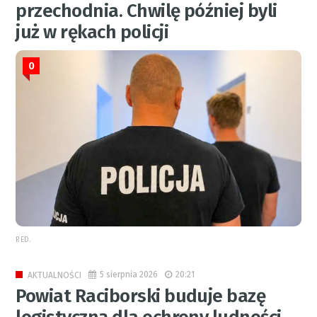
przechodnia. Chwilę później byli
już w rękach policji
0
RED.
5 sierpnia 2026
20:21
AKTUALNOŚCI
Powiat Raciborski buduje bazę