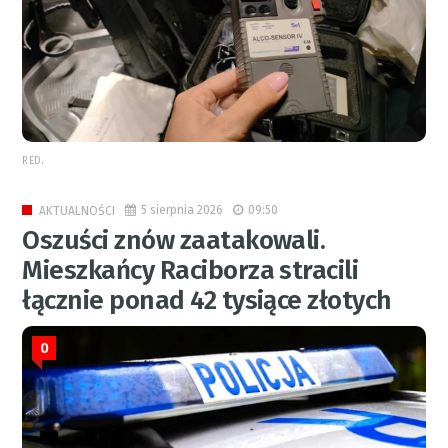
RED.
5 sierpnia 2026
09:50
AKTUALNOŚCI
Oszuści znów zaatakowali.
Mieszkańcy Raciborza stracili
łącznie ponad 42 tysiące złotych
0