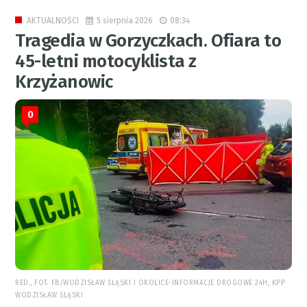
5 sierpnia 2026
08:34
AKTUALNOŚCI
Tragedia w Gorzyczkach. Ofiara to
45-letni motocyklista z
Krzyżanowic
0
RED., FOT. FB/WODZISŁAW ŚLĄSKI I OKOLICE-INFORMACJE DROGOWE 24H, KPP
WODZISŁAW ŚLĄSKI