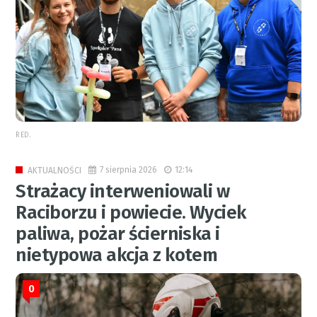
RED.
7 sierpnia 2026
12:14
AKTUALNOŚCI
Strażacy interweniowali w
Raciborzu i powiecie. Wyciek
paliwa, pożar ścierniska i
nietypowa akcja z kotem
0