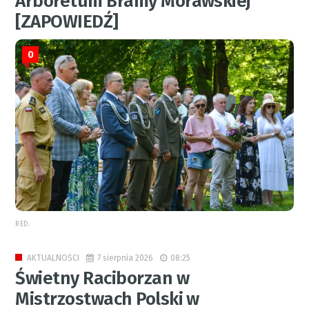
Arboretum Bramy Morawskiej
[ZAPOWIEDŹ]
0
RED.
7 sierpnia 2026
08:25
AKTUALNOŚCI
Świetny Raciborzan w
Mistrzostwach Polski w