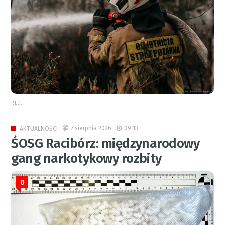
RED.
7 sierpnia 2026
09:13
AKTUALNOŚCI
ŚOSG Racibórz: międzynarodowy
gang narkotykowy rozbity
0