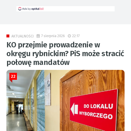
7 sierpnia 2026
22:17
AKTUALNOŚCI
KO przejmie prowadzenie w
okręgu rybnickim? PiS może stracić
połowę mandatów
22