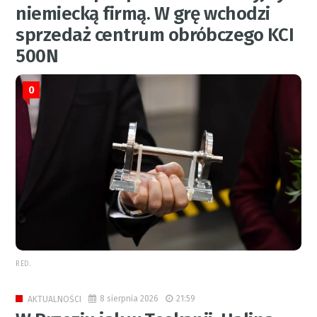
niemiecką firmą. W grę wchodzi
sprzedaż centrum obróbczego KCI
500N
0
RED.
8 sierpnia 2026
21:59
AKTUALNOŚCI