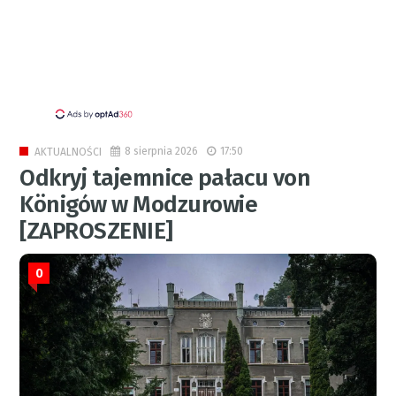
8 sierpnia 2026
17:50
AKTUALNOŚCI
Odkryj tajemnice pałacu von
Königów w Modzurowie
[ZAPROSZENIE]
0