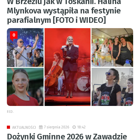
W Brzeziu jak w Toskanii. Halina
Mlynkova wystąpiła na festynie
parafialnym [FOTO i WIDEO]
0
RED.
7 sierpnia 2026
18:42
AKTUALNOŚCI
Dożynki Gminne 2026 w Zawadzie