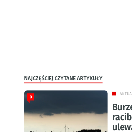
NAJCZĘŚCIEJ CZYTANE ARTYKUŁY
AKTUA
0
Burz
raci
ulew