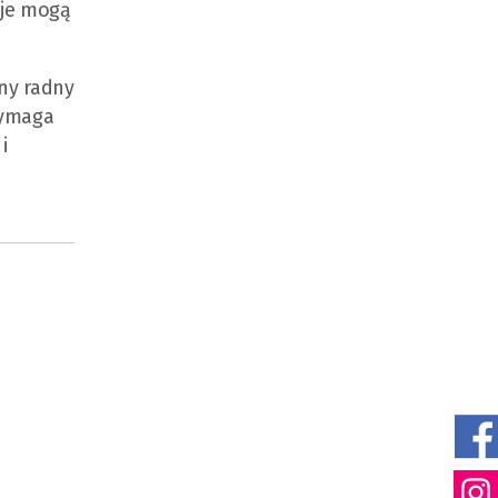
cje mogą
cny radny
wymaga
i