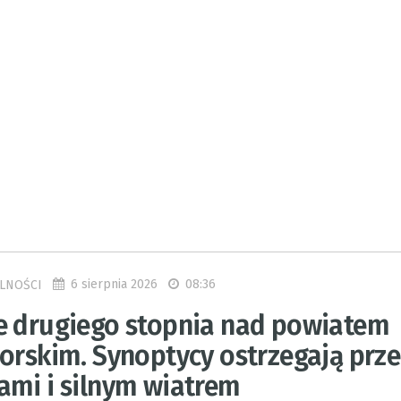
6 sierpnia 2026
08:36
LNOŚCI
e drugiego stopnia nad powiatem
borskim. Synoptycy ostrzegają prz
ami i silnym wiatrem