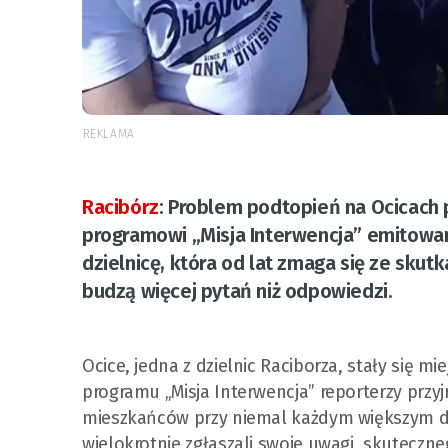
REKLAMA
Racibórz
:
Problem podtopień na Ocicach p
programowi „Misja Interwencja” emitowa
dzielnicę, która od lat zmaga się ze sk
budzą więcej pytań niż odpowiedzi.
Ocice, jedna z dzielnic Raciborza, stały się 
programu „Misja Interwencja” reporterzy przy
mieszkańców przy niemal każdym większym des
wielokrotnie zgłaszali swoje uwagi, skuteczn