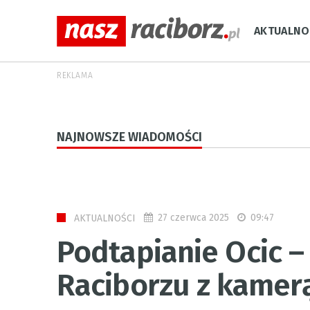
AKTUALNO
REKLAMA
NAJNOWSZE WIADOMOŚCI
27 czerwca 2025
09:47
AKTUALNOŚCI
Podtapianie Ocic –
Raciborzu z kamerą