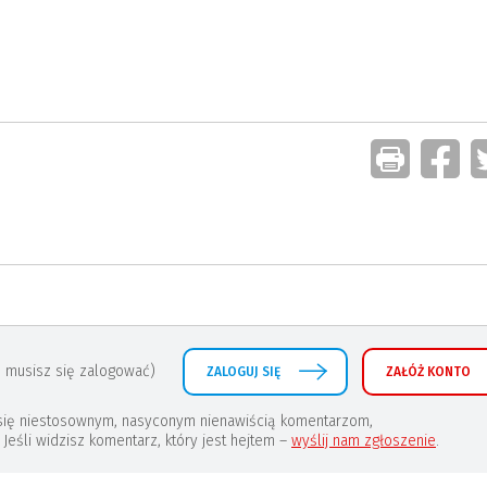
 musisz się zalogować)
ZALOGUJ SIĘ
ZAŁÓŻ KONTO
a się niestosownym, nasyconym nienawiścią komentarzom,
eśli widzisz komentarz, który jest hejtem –
wyślij nam zgłoszenie
.