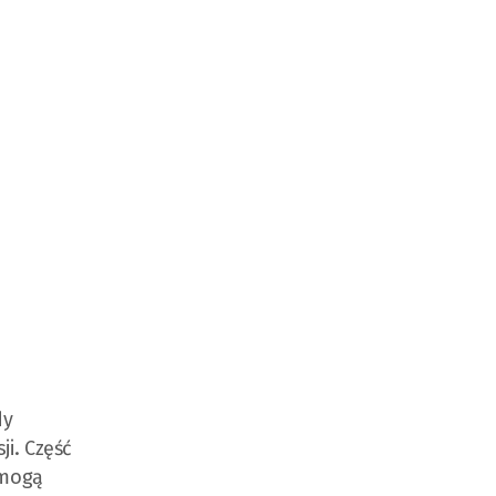
dy
ji. Część
 mogą