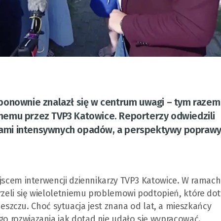
onownie znalazł się w centrum uwagi – tym razem 
nemu przez TVP3 Katowice. Reporterzy odwiedzili
utkami intensywnych opadów, a perspektywy poprawy
miejscem interwencji dziennikarzy TVP3 Katowice. W ramach
jrzeli się wieloletniemu problemowi podtopień, które dot
zczu. Choć sytuacja jest znana od lat, a mieszkańcy
ego rozwiązania jak dotąd nie udało się wypracować.