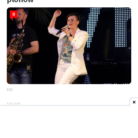
0
RED.
REKLAMA