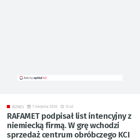
7 sierpnia 2026
12:42
BIZNES
RAFAMET podpisał list intencyjny z
niemiecką firmą. W grę wchodzi
sprzedaż centrum obróbczego KCI