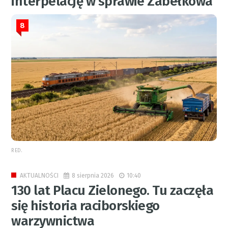
interpelację w sprawie Zabełkowa
8
RED.
8 sierpnia 2026
10:40
AKTUALNOŚCI
130 lat Placu Zielonego. Tu zaczęła
się historia raciborskiego
warzywnictwa