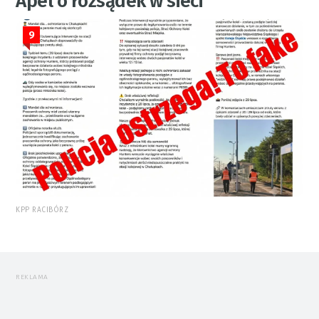
Apel o rozsądek w sieci
9
KPP RACIBÓRZ
REKLAMA