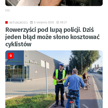
RED.
6 sierpnia 2026
08:27
AKTUALNOŚCI
Rowerzyści pod lupą policji. Dziś
jeden błąd może słono kosztować
cyklistów
0