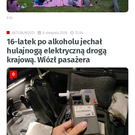
RED.
6 sierpnia 2026
12:04
AKTUALNOŚCI
16-latek po alkoholu jechał
hulajnogą elektryczną drogą
krajową. Wiózł pasażera
0