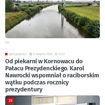
RED.
6 sierpnia 2026
22:43
AKTUALNOŚCI
Od piekarni w Kornowacu do
Pałacu Prezydenckiego. Karol
Nawrocki wspomniał o raciborskim
wątku podczas rocznicy
prezydentury
33