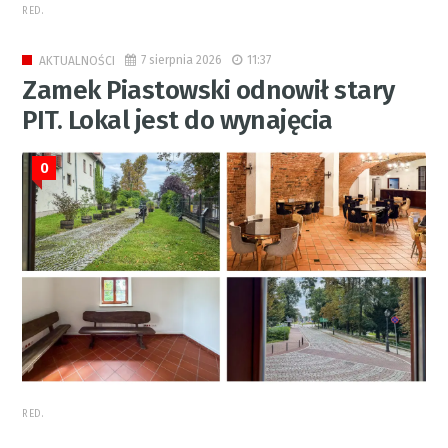
RED.
7 sierpnia 2026
11:37
AKTUALNOŚCI
Zamek Piastowski odnowił stary
PIT. Lokal jest do wynajęcia
0
RED.