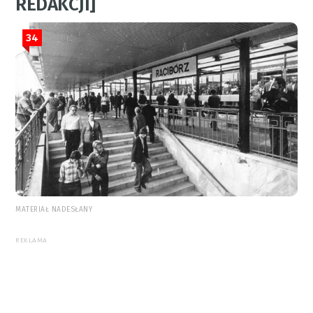
REDAKCJI]
34
MATERIAŁ NADESŁANY
REKLAMA