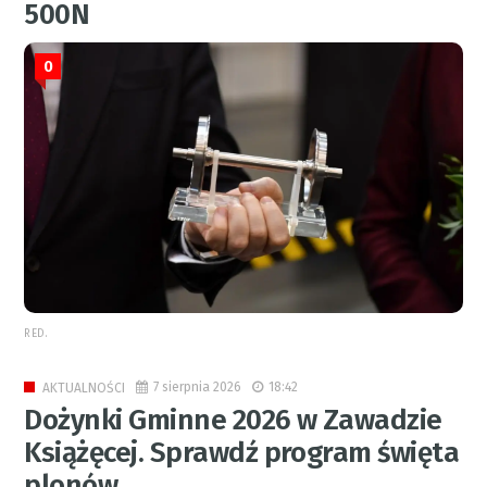
500N
0
RED.
7 sierpnia 2026
18:42
AKTUALNOŚCI
Dożynki Gminne 2026 w Zawadzie
Książęcej. Sprawdź program święta
plonów