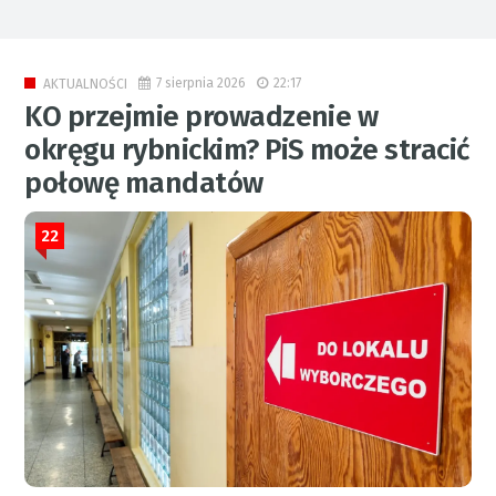
7 sierpnia 2026
22:17
AKTUALNOŚCI
KO przejmie prowadzenie w
okręgu rybnickim? PiS może stracić
połowę mandatów
22