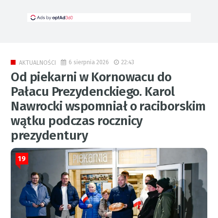
6 sierpnia 2026
22:43
AKTUALNOŚCI
Od piekarni w Kornowacu do
Pałacu Prezydenckiego. Karol
Nawrocki wspomniał o raciborskim
wątku podczas rocznicy
prezydentury
19