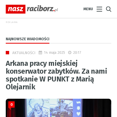
MENU
REKLAMA
NAJNOWSZE WIADOMOŚCI
14 maja 2025
20:17
AKTUALNOŚCI
Arkana pracy miejskiej
konserwator zabytków. Za nami
spotkanie W PUNKT z Marią
Olejarnik
0