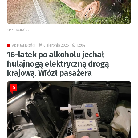
KPP RACIBÓRZ
6 sierpnia 2026
12:04
AKTUALNOŚCI
16-latek po alkoholu jechał
hulajnogą elektryczną drogą
krajową. Wiózł pasażera
0