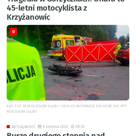
45-letni motocyklista z
Krzyżanowic
0
RED., FOT. FB/WODZISŁAW ŚLĄSKI I OKOLICE-INFORMACJE DROGOWE 24H, KPP
WODZISŁAW ŚLĄSKI
6 sierpnia 2026
08:36
AKTUALNOŚCI
Burze drugiego stopnia nad