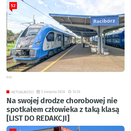
52
RED.
5 sierpnia 2026
13:26
AKTUALNOŚCI
Na swojej drodze chorobowej nie
spotkałem człowieka z taką klasą
[LIST DO REDAKCJI]