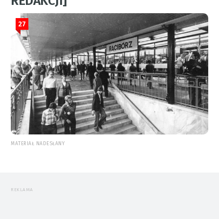
REDAKCJI]
27
MATERIAŁ NADESŁANY
REKLAMA