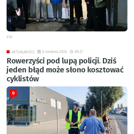
RED.
6 sierpnia 2026
08:27
AKTUALNOŚCI
Rowerzyści pod lupą policji. Dziś
jeden błąd może słono kosztować
cyklistów
0