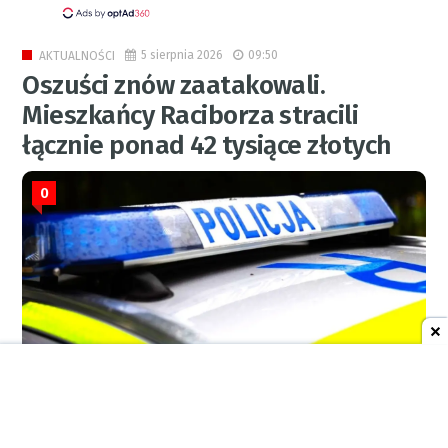
5 sierpnia 2026
09:50
AKTUALNOŚCI
Oszuści znów zaatakowali.
Mieszkańcy Raciborza stracili
łącznie ponad 42 tysiące złotych
0
KPP