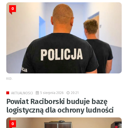
0
RED.
5 sierpnia 2026
20:21
AKTUALNOŚCI
Powiat Raciborski buduje bazę
logistyczną dla ochrony ludności
0