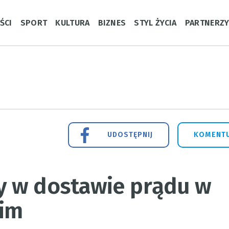
ŚCI
SPORT
KULTURA
BIZNES
STYL ŻYCIA
PARTNERZ
UDOSTĘPNIJ
KOMENTU
y w dostawie prądu w
kim