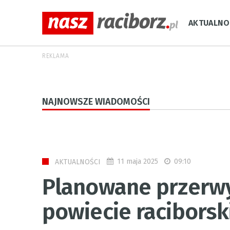
AKTUALNO
REKLAMA
NAJNOWSZE WIADOMOŚCI
11 maja 2025
09:10
AKTUALNOŚCI
Planowane przerw
powiecie racibors