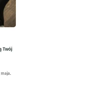
ą Twój
 maja.