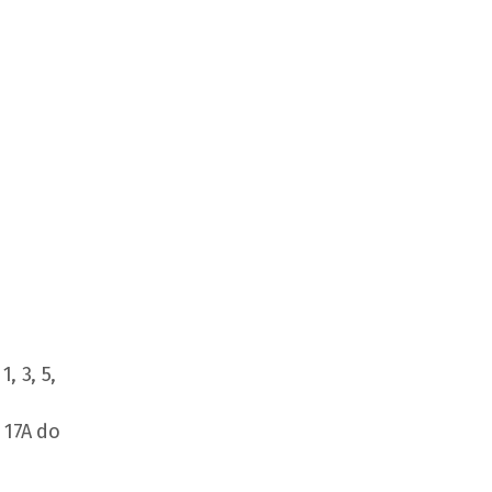
, 3, 5,
 17A do