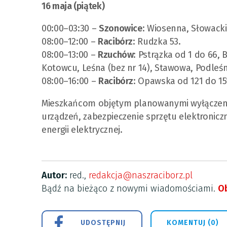
16 maja (piątek)
00:00–03:30 –
Szonowice
: Wiosenna, Słowacki
08:00–12:00 –
Racibórz
: Rudzka 53.
08:00–13:00 –
Rzuchów
: Pstrązka od 1 do 66,
Kotowcu, Leśna (bez nr 14), Stawowa, Podleśn
08:00–16:00 –
Racibórz
: Opawska od 121 do 151
Mieszkańcom objętym planowanymi wyłączenia
urządzeń, zabezpieczenie sprzętu elektronic
energii elektrycznej.
Autor:
red.,
redakcja@naszraciborz.pl
Bądź na bieżąco z nowymi wiadomościami.
Ob
UDOSTĘPNIJ
KOMENTUJ (0)