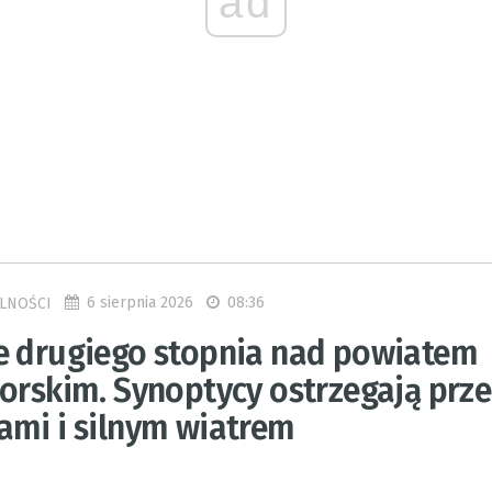
6 sierpnia 2026
08:36
LNOŚCI
e drugiego stopnia nad powiatem
borskim. Synoptycy ostrzegają prz
ami i silnym wiatrem