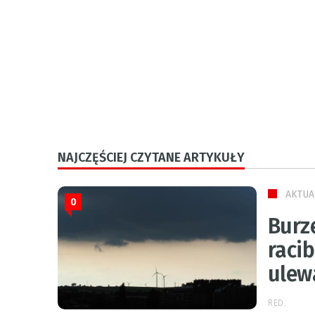
NAJCZĘŚCIEJ CZYTANE ARTYKUŁY
AKTUA
0
Burz
raci
ulew
RED.