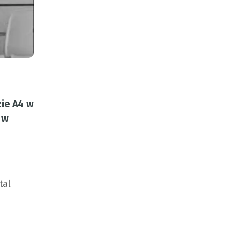
zie A4 w
 w
tal