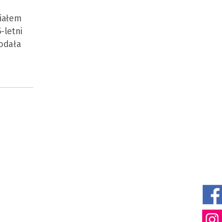
ziałem
-letni
podała