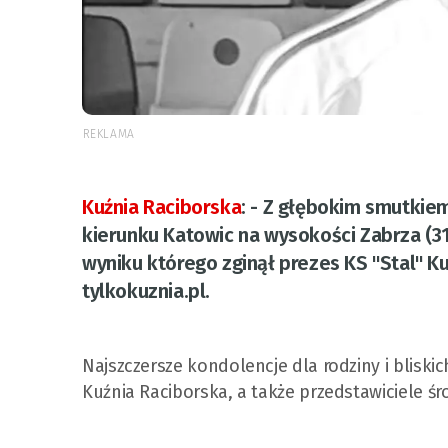
REKLAMA
Kuźnia Raciborska
:
- Z głębokim smutkiem
kierunku Katowic na wysokości Zabrza (3
wyniku którego zginął prezes KS "Stal" K
tylkokuznia.pl.
Najszczersze kondolencje dla rodziny i bliskic
Kuźnia Raciborska, a także przedstawiciele ś