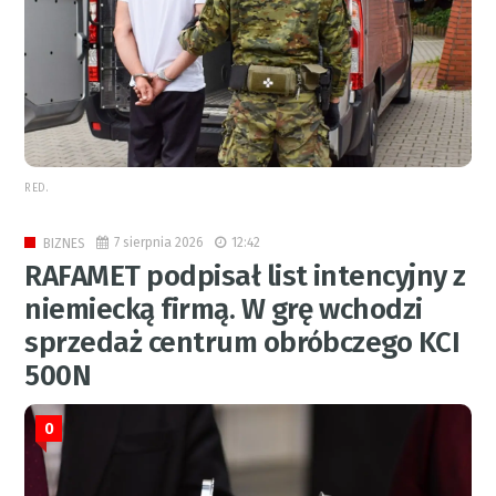
RED.
7 sierpnia 2026
12:42
BIZNES
RAFAMET podpisał list intencyjny z
niemiecką firmą. W grę wchodzi
sprzedaż centrum obróbczego KCI
500N
0