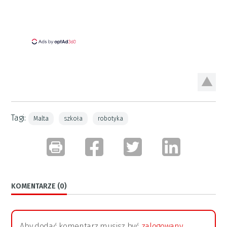
Tagi:
Malta
szkoła
robotyka
KOMENTARZE (0)
Aby dodać komentarz musisz być
zalogowany