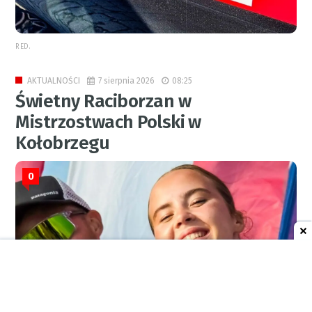
RED.
7 sierpnia 2026
08:25
AKTUALNOŚCI
Świetny Raciborzan w
Mistrzostwach Polski w
Kołobrzegu
0