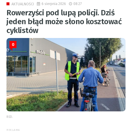
6 sierpnia 2026
08:27
AKTUALNOŚCI
Rowerzyści pod lupą policji. Dziś
jeden błąd może słono kosztować
cyklistów
0
RED.
REKLAMA