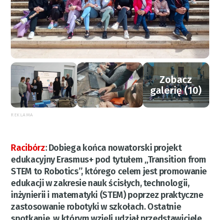
Zobacz
galerię (10)
REKLAMA
Racibórz
:
Dobiega końca nowatorski projekt
edukacyjny Erasmus+ pod tytułem „Transition from
STEM to Robotics”, którego celem jest promowanie
edukacji w zakresie nauk ścisłych, technologii,
inżynierii i matematyki (STEM) poprzez praktyczne
zastosowanie robotyki w szkołach. Ostatnie
spotkanie, w którym wzięli udział przedstawiciele