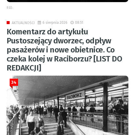
RED.
6 sierpnia 2026
08:51
AKTUALNOŚCI
Komentarz do artykułu
Pustoszejący dworzec, odpływ
pasażerów i nowe obietnice. Co
czeka kolej w Raciborzu? [LIST DO
REDAKCJI]
34