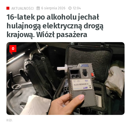
6 sierpnia 2026
12:04
AKTUALNOŚCI
16-latek po alkoholu jechał
hulajnogą elektryczną drogą
krajową. Wiózł pasażera
0
RED.