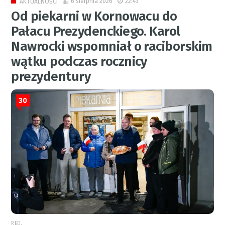
6 sierpnia 2026
22:43
AKTUALNOŚCI
Od piekarni w Kornowacu do
Pałacu Prezydenckiego. Karol
Nawrocki wspomniał o raciborskim
wątku podczas rocznicy
prezydentury
30
RED.