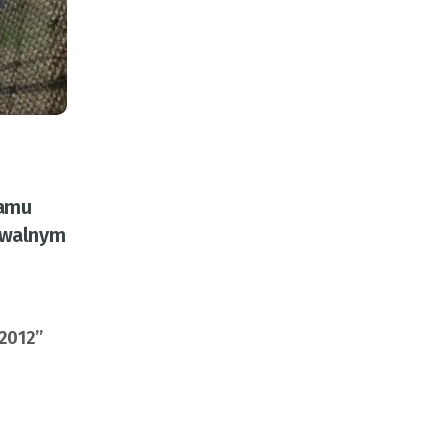
ramu
hiwalnym
 2012”