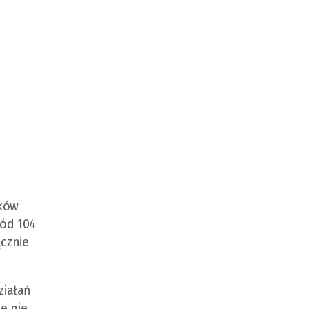
sków
ród 104
ącznie
ziałań
e nie