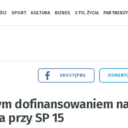
ŚCI
SPORT
KULTURA
BIZNES
STYL ŻYCIA
PARTNERZ
UDOSTĘPNIJ
KOMENTU
wym dofinansowaniem n
a przy SP 15