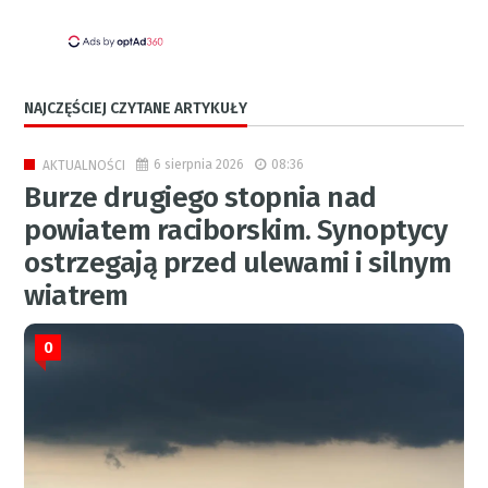
NAJCZĘŚCIEJ CZYTANE ARTYKUŁY
6 sierpnia 2026
08:36
AKTUALNOŚCI
Burze drugiego stopnia nad
powiatem raciborskim. Synoptycy
ostrzegają przed ulewami i silnym
wiatrem
0