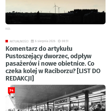
RED.
6 sierpnia 2026
08:51
AKTUALNOŚCI
Komentarz do artykułu
Pustoszejący dworzec, odpływ
pasażerów i nowe obietnice. Co
czeka kolej w Raciborzu? [LIST DO
REDAKCJI]
34