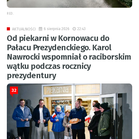
RED.
6 sierpnia 2026
22:43
AKTUALNOŚCI
Od piekarni w Kornowacu do
Pałacu Prezydenckiego. Karol
Nawrocki wspomniał o raciborskim
wątku podczas rocznicy
prezydentury
32