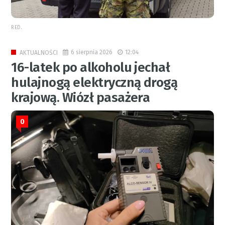
RED.
6 sierpnia 2026
12:04
AKTUALNOŚCI
16-latek po alkoholu jechał
hulajnogą elektryczną drogą
krajową. Wiózł pasażera
0