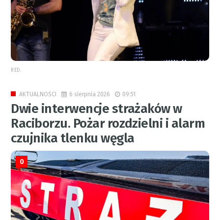
RED.
6 sierpnia 2026
09:51
AKTUALNOŚCI
Dwie interwencje strażaków w
Raciborzu. Pożar rozdzielni i alarm
czujnika tlenku węgla
0