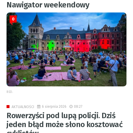
Nawigator weekendowy
0
RED.
6 sierpnia 2026
08:27
AKTUALNOŚCI
Rowerzyści pod lupą policji. Dziś
jeden błąd może słono kosztować