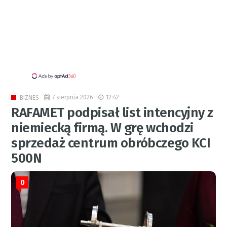
7 sierpnia 2026
12:42
BIZNES
RAFAMET podpisał list intencyjny z
niemiecką firmą. W grę wchodzi
sprzedaż centrum obróbczego KCI
500N
0