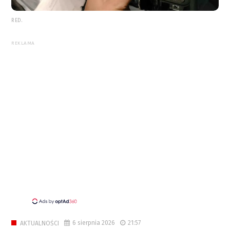
RED.
REKLAMA
6 sierpnia 2026
21:57
AKTUALNOŚCI