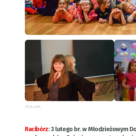
REKLAMA
Racibórz
:
3 lutego br. w Młodzieżowym D