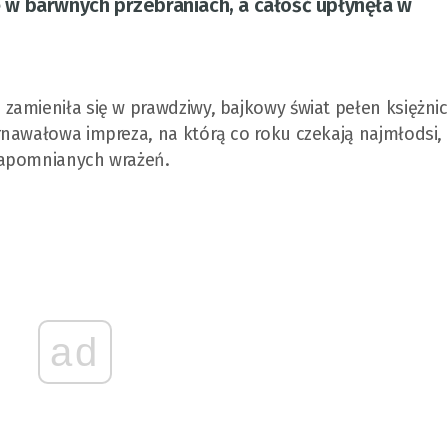
w barwnych przebraniach, a całość upłynęła w
amieniła się w prawdziwy, bajkowy świat pełen księżnic
rnawałowa impreza, na którą co roku czekają najmłodsi,
zapomnianych wrażeń.
ad