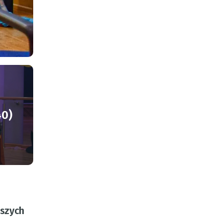
40)
dszych