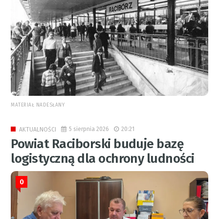
MATERIAŁ NADESŁANY
5 sierpnia 2026
20:21
AKTUALNOŚCI
Powiat Raciborski buduje bazę
logistyczną dla ochrony ludności
0