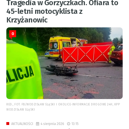
Tragedia w Gorzyczkach. Ofiara to
45-letni motocyklista z
Krzyżanowic
0
RED., FOT. FB/WODZISŁAW ŚLĄSKI I OKOLICE-INFORMACJE DROGOWE 24H, KPP
WODZISŁAW ŚLĄSKI
4 sierpnia 2026
13:15
AKTUALNOŚCI