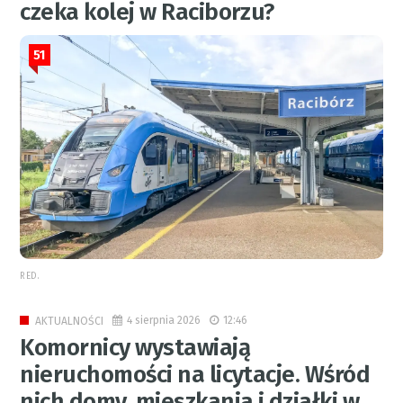
czeka kolej w Raciborzu?
51
RED.
4 sierpnia 2026
12:46
AKTUALNOŚCI
Komornicy wystawiają
nieruchomości na licytacje. Wśród
nich domy, mieszkania i działki w