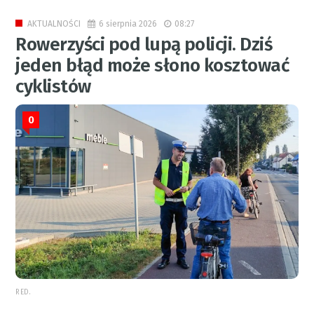
6 sierpnia 2026
08:27
AKTUALNOŚCI
Rowerzyści pod lupą policji. Dziś
jeden błąd może słono kosztować
cyklistów
0
RED.