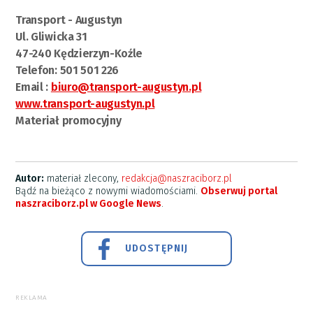
Transport - Augustyn
Ul. Gliwicka 31
47-240 Kędzierzyn-Koźle
Telefon: 501 501 226
Email :
biuro@transport-augustyn.pl
www.transport-augustyn.pl
Materiał promocyjny
Autor:
materiał zlecony,
redakcja@naszraciborz.pl
Bądź na bieżąco z nowymi wiadomościami.
Obserwuj portal
naszraciborz.pl w Google News
.
UDOSTĘPNIJ
REKLAMA