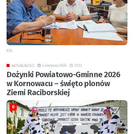
RED.
4 sierpnia 2026
21:53
AKTUALNOŚCI
Dożynki Powiatowo-Gminne 2026
w Kornowacu – święto plonów
Ziemi Raciborskiej
0