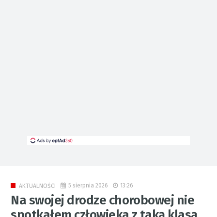
5 sierpnia 2026
13:26
AKTUALNOŚCI
Na swojej drodze chorobowej nie
spotkałem człowieka z taką klasą