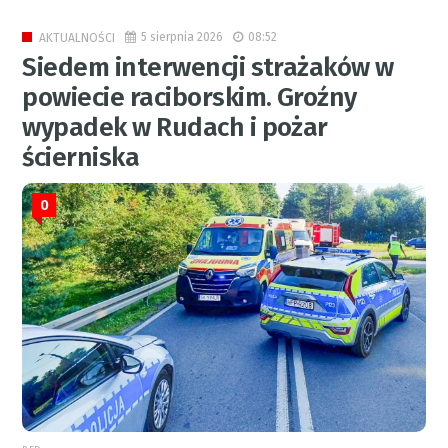
5 sierpnia 2026
08:52
AKTUALNOŚCI
Siedem interwencji strażaków w
powiecie raciborskim. Groźny
wypadek w Rudach i pożar
ścierniska
0