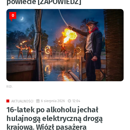
powiecie [ZAPOWIEDŹ]
0
RED.
6 sierpnia 2026
12:04
AKTUALNOŚCI
16-latek po alkoholu jechał
hulajnogą elektryczną drogą
krajową. Wiózł pasażera