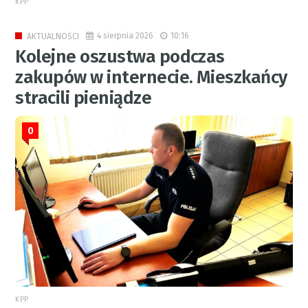
KPP
4 sierpnia 2026
10:16
AKTUALNOŚCI
Kolejne oszustwa podczas
zakupów w internecie. Mieszkańcy
stracili pieniądze
0
KPP