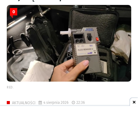
0
RED.
4 sierpnia 2026
22:36
AKTUALNOŚCI
Wykup miejskich mieszkań z
bonifikatą dłużej? Prezydent
kieruje projekt uchwały do