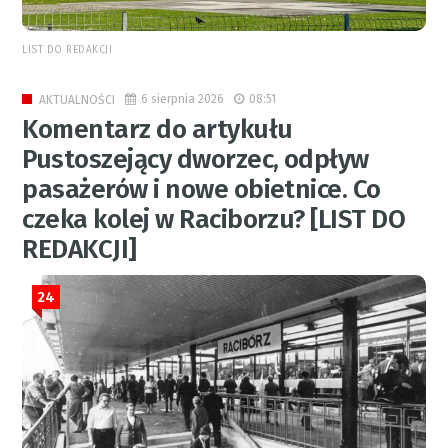
LIST DO REDAKCJI
6 sierpnia 2026
08:51
AKTUALNOŚCI
Komentarz do artykułu
Pustoszejący dworzec, odpływ
pasażerów i nowe obietnice. Co
czeka kolej w Raciborzu? [LIST DO
REDAKCJI]
24