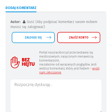
DODAJ KOMENTARZ
Autor:
Gość (Aby podpisać komentarz swoim nickiem
musisz się zalogować)
ZALOGUJ SIĘ
ZAŁÓŻ KONTO
Portal naszraciborz.pl przeciwstawia się
niestosownym, nasyconym nienawiścią
komentarzom,
niezależnie od wyrażanych poglądów. Jeśli
widzisz komentarz, który jest hejtem –
wyślij
nam zgłoszenie
.