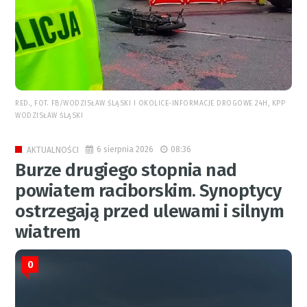
RED., FOT. FB/WODZISŁAW ŚLĄSKI I OKOLICE-INFORMACJE DROGOWE 24H, KPP
WODZISŁAW ŚLĄSKI
6 sierpnia 2026
08:36
AKTUALNOŚCI
Burze drugiego stopnia nad
powiatem raciborskim. Synoptycy
ostrzegają przed ulewami i silnym
wiatrem
0