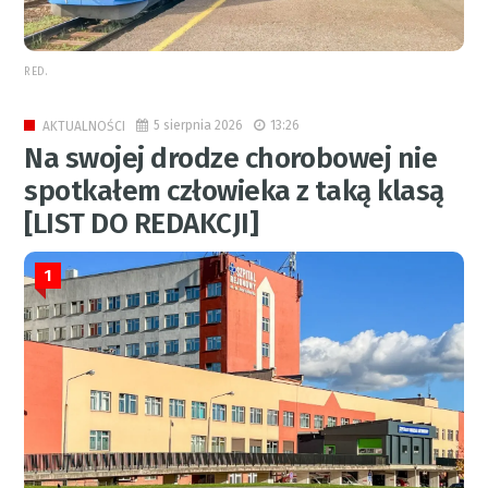
RED.
5 sierpnia 2026
13:26
AKTUALNOŚCI
Na swojej drodze chorobowej nie
spotkałem człowieka z taką klasą
[LIST DO REDAKCJI]
1