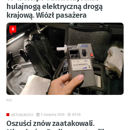
hulajnogą elektryczną drogą
krajową. Wiózł pasażera
0
RED.
5 sierpnia 2026
09:50
AKTUALNOŚCI
Oszuści znów zaatakowali.