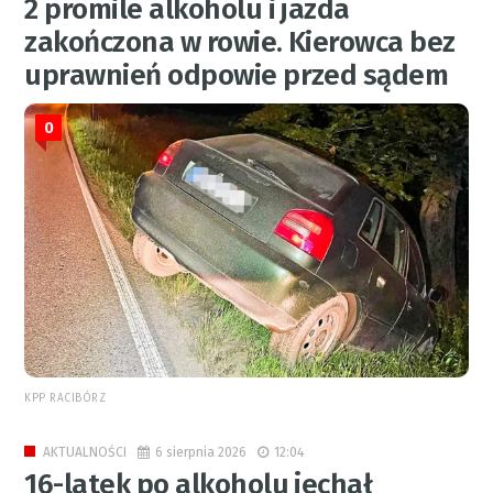
2 promile alkoholu i jazda
zakończona w rowie. Kierowca bez
uprawnień odpowie przed sądem
0
KPP RACIBÓRZ
6 sierpnia 2026
12:04
AKTUALNOŚCI
16-latek po alkoholu jechał