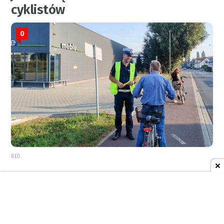
cyklistów
0
RED.
5 sierpnia 2026
08:52
AKTUALNOŚCI
Siedem interwencji strażaków w
powiecie raciborskim. Groźny