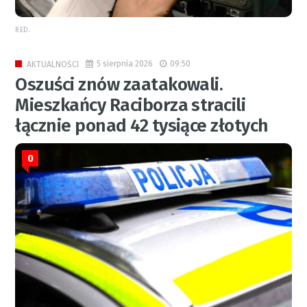
RED.
5 sierpnia 2026
09:50
AKTUALNOŚCI
Oszuści znów zaatakowali.
Mieszkańcy Raciborza stracili
łącznie ponad 42 tysiące złotych
0