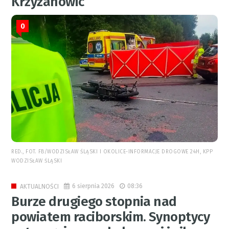
Krzyżanowic
0
RED., FOT. FB/WODZISŁAW ŚLĄSKI I OKOLICE-INFORMACJE DROGOWE 24H, KPP
WODZISŁAW ŚLĄSKI
6 sierpnia 2026
08:36
AKTUALNOŚCI
Burze drugiego stopnia nad
powiatem raciborskim. Synoptycy