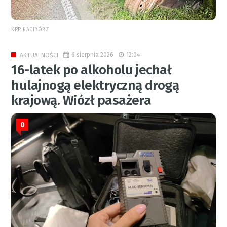
KPP RACIBÓRZ
6 sierpnia 2026
12:04
AKTUALNOŚCI
16-latek po alkoholu jechał
hulajnogą elektryczną drogą
krajową. Wiózł pasażera
0