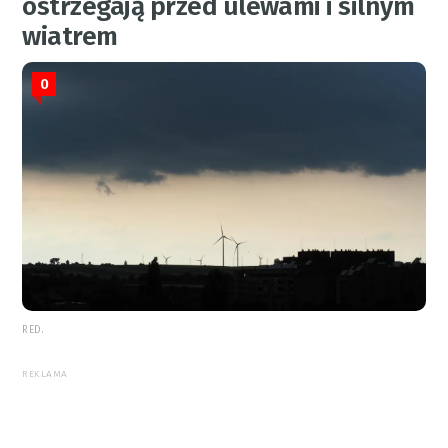
ostrzegają przed ulewami i silnym
wiatrem
0
RED.
REKLAMA