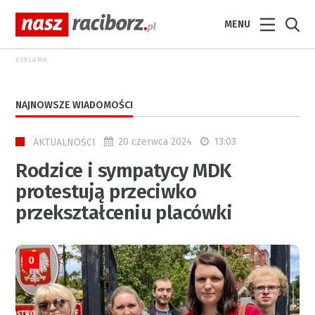
MENU
REKLAMA
NAJNOWSZE WIADOMOŚCI
20 czerwca 2024
13:03
AKTUALNOŚCI
Rodzice i sympatycy MDK
protestują przeciwko
przekształceniu placówki
0