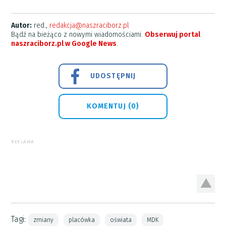
Autor:
red.,
redakcja@naszraciborz.pl
Bądź na bieżąco z nowymi wiadomościami.
Obserwuj portal
naszraciborz.pl w Google News
.
UDOSTĘPNIJ
KOMENTUJ (0)
REKLAMA
Tagi:
zmiany
placówka
oświata
MDK