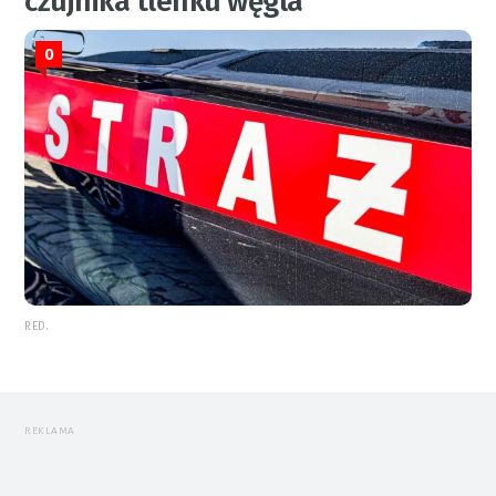
czujnika tlenku węgla
0
RED.
REKLAMA