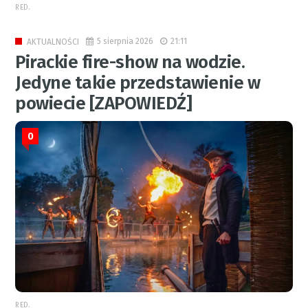
RED.
5 sierpnia 2026
21:11
AKTUALNOŚCI
Pirackie fire-show na wodzie.
Jedyne takie przedstawienie w
powiecie [ZAPOWIEDŹ]
0
RED.