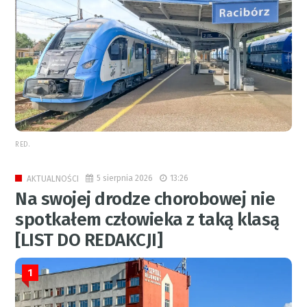
RED.
5 sierpnia 2026
13:26
AKTUALNOŚCI
Na swojej drodze chorobowej nie
spotkałem człowieka z taką klasą
[LIST DO REDAKCJI]
1