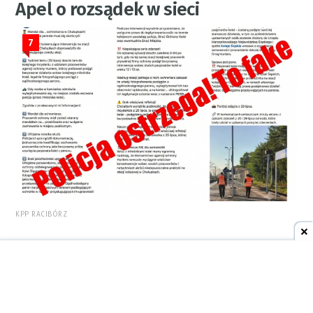
Apel o rozsądek w sieci
7
KPP RACIBÓRZ
5 sierpnia 2026
08:47
AKTUALNOŚCI
SmartLinkSK z Raciborza stawia
na bezpieczeństwo mieszkańców i
firm w regionie