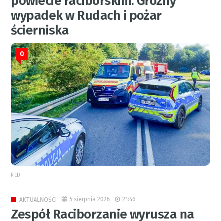
powiecie raciborskim. Groźny
wypadek w Rudach i pożar
ścierniska
0
RED.
5 sierpnia 2026
21:46
AKTUALNOŚCI
Zespół Raciborzanie wyrusza na