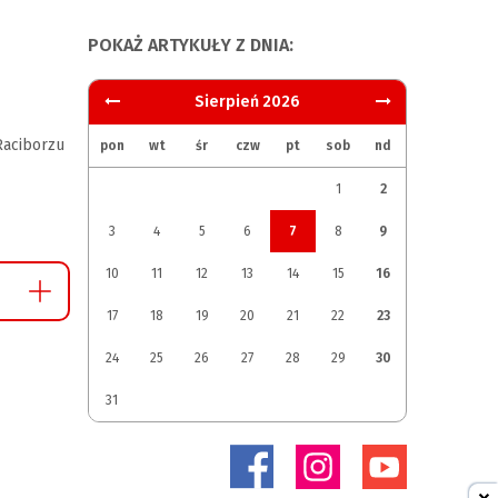
POKAŻ ARTYKUŁY Z DNIA:
Sierpień 2026
aciborzu
pon
wt
śr
czw
pt
sob
nd
1
2
3
4
5
6
7
8
9
10
11
12
13
14
15
16
17
18
19
20
21
22
23
24
25
26
27
28
29
30
31