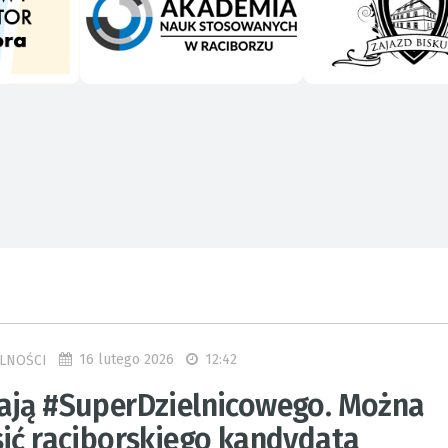
16 lutego 2026
12:42
LNOŚCI
ają #SuperDzielnicowego. Można
sić raciborskiego kandydata