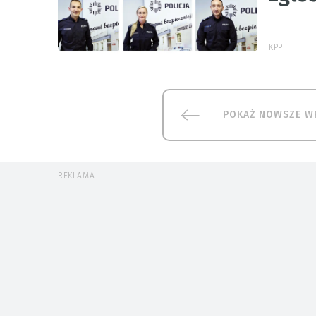
KPP
POKAŻ NOWSZE W
REKLAMA