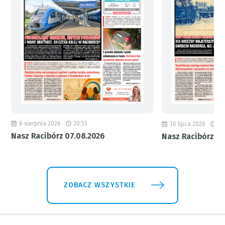
6 sierpnia 2026
20:53
30 lipca 2026
18
Nasz Racibórz 07.08.2026
Nasz Racibórz 31
ZOBACZ WSZYSTKIE