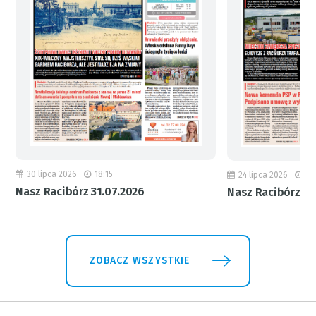
30 lipca 2026
18:15
24 lipca 2026
11
Nasz Racibórz 31.07.2026
Nasz Racibórz 24
ZOBACZ WSZYSTKIE