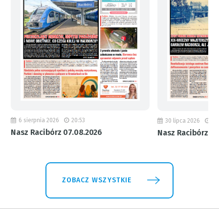
6 sierpnia 2026
20:53
30 lipca 2026
18
Nasz Racibórz 07.08.2026
Nasz Racibórz 31
ZOBACZ WSZYSTKIE