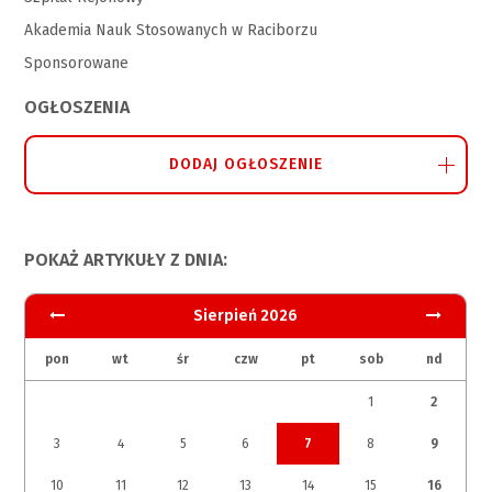
Akademia Nauk Stosowanych w Raciborzu
Sponsorowane
OGŁOSZENIA
DODAJ OGŁOSZENIE
POKAŻ ARTYKUŁY Z DNIA:
Sierpień 2026
pon
wt
śr
czw
pt
sob
nd
1
2
3
4
5
6
7
8
9
10
11
12
13
14
15
16