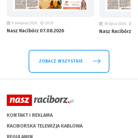
6 sierpnia 2026
20:53
30 lipca 2026
18
Nasz Racibórz 07.08.2026
Nasz Racibórz 31
ZOBACZ WSZYSTKIE
KONTAKT I REKLAMA
RACIBORSKA TELEWIZJA KABLOWA
REGULAMIN