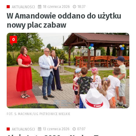
18 czerwca 2026
18:37
AKTUALNOŚCI
W Amandowie oddano do użytku
nowy plac zabaw
0
FOT. S. MACHNIK/UG PIETROWICE WIELKIE
13 czerwca 2026
07:07
AKTUALNOŚCI