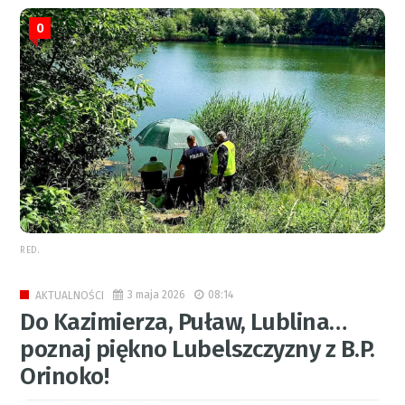
0
RED.
3 maja 2026
08:14
AKTUALNOŚCI
Do Kazimierza, Puław, Lublina…
poznaj piękno Lubelszczyzny z B.P.
Orinoko!