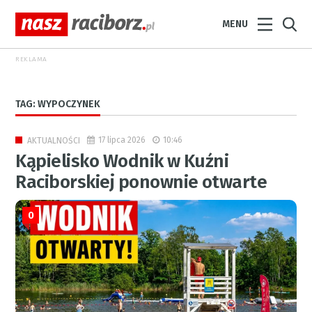
MENU
REKLAMA
TAG: WYPOCZYNEK
17 lipca 2026
10:46
AKTUALNOŚCI
Kąpielisko Wodnik w Kuźni
Raciborskiej ponownie otwarte
0