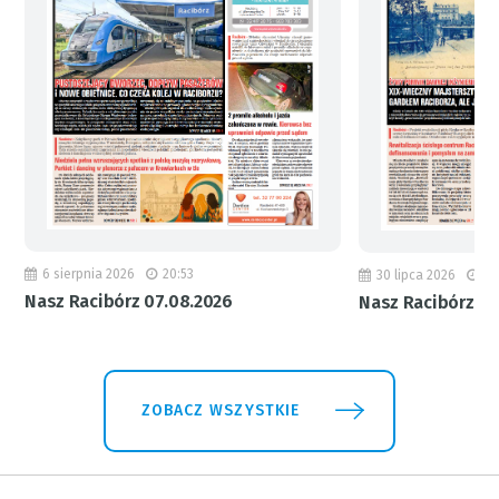
6 sierpnia 2026
20:53
30 lipca 2026
18
Nasz Racibórz 07.08.2026
Nasz Racibórz 31
ZOBACZ WSZYSTKIE