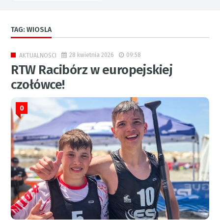
TAG: WIOSLA
28 kwietnia 2026
09:58
AKTUALNOŚCI
RTW Racibórz w europejskiej
czołówce!
0