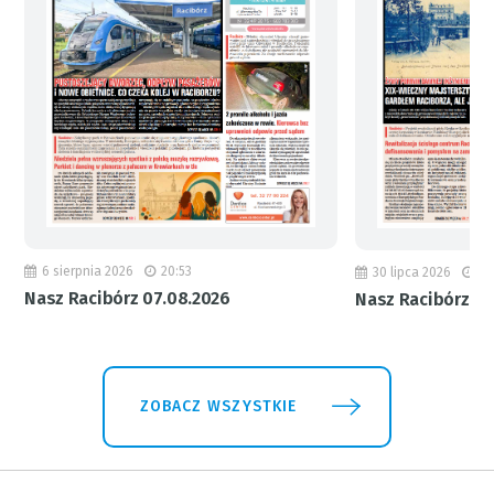
6 sierpnia 2026
20:53
30 lipca 2026
18
Nasz Racibórz 07.08.2026
Nasz Racibórz 31
ZOBACZ WSZYSTKIE